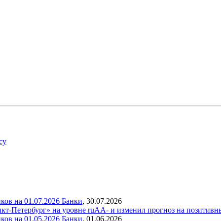
су
ков на 01.07.2026
Банки
,
30.07.2026
кт-Петербург» на уровне ruAA- и изменил прогноз на позитив
ков на 01.05.2026
Банки
,
01.06.2026