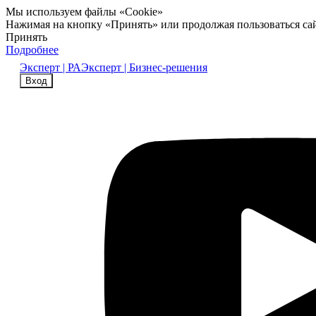
Мы используем файлы «Cookie»
Нажимая на кнопку «Принять» или продолжая пользоваться са
Принять
Подробнее
Эксперт | РА
Эксперт | Бизнес-решения
Вход