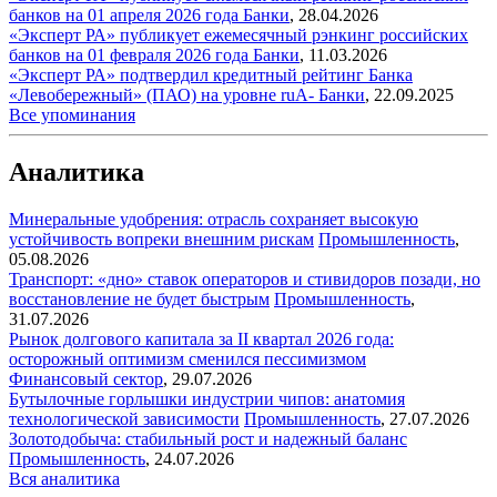
банков на 01 апреля 2026 года
Банки
,
28.04.2026
«Эксперт РА» публикует ежемесячный рэнкинг российских
банков на 01 февраля 2026 года
Банки
,
11.03.2026
«Эксперт РА» подтвердил кредитный рейтинг Банка
«Левобережный» (ПАО) на уровне ruA-
Банки
,
22.09.2025
Все упоминания
Аналитика
Минеральные удобрения: отрасль сохраняет высокую
устойчивость вопреки внешним рискам
Промышленность
,
05.08.2026
Транспорт: «дно» ставок операторов и стивидоров позади, но
восстановление не будет быстрым
Промышленность
,
31.07.2026
Рынок долгового капитала за II квартал 2026 года:
осторожный оптимизм сменился пессимизмом
Финансовый сектор
,
29.07.2026
Бутылочные горлышки индустрии чипов: анатомия
технологической зависимости
Промышленность
,
27.07.2026
Золотодобыча: стабильный рост и надежный баланс
Промышленность
,
24.07.2026
Вся аналитика