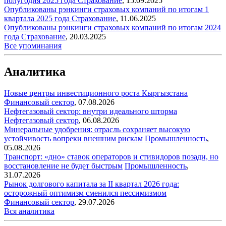
полугодия 2025 года
Страхование
,
15.09.2025
Опубликованы рэнкинги страховых компаний по итогам 1
квартала 2025 года
Страхование
,
11.06.2025
Опубликованы рэнкинги страховых компаний по итогам 2024
года
Страхование
,
20.03.2025
Все упоминания
Аналитика
Новые центры инвестиционного роста Кыргызстана
Финансовый сектор
,
07.08.2026
Нефтегазовый сектор: внутри идеального шторма
Нефтегазовый сектор
,
06.08.2026
Минеральные удобрения: отрасль сохраняет высокую
устойчивость вопреки внешним рискам
Промышленность
,
05.08.2026
Транспорт: «дно» ставок операторов и стивидоров позади, но
восстановление не будет быстрым
Промышленность
,
31.07.2026
Рынок долгового капитала за II квартал 2026 года:
осторожный оптимизм сменился пессимизмом
Финансовый сектор
,
29.07.2026
Вся аналитика