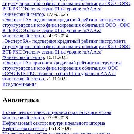
структурированного финансирования облигаций ООО «СФО
ВТБ РКС Эталон» серии 01 на уровне ruAAA.sf
Финансовый сектор
,
17.09.2025
«Эксперт РА» подтвердил кредитный рейтинг инструмента
структурированного финансирования облигаций ООО «СФО
ВТБ РКС Эталон» серии 01 на уровне ruAAA.sf
Финансовый сектор
,
24.09.2024
«Эксперт РА» подтвердил кредитный рейтинг инструмента
структурированного финансирования облигаций ООО «СФО
ВТБ РКС Эталон» серии 01 на уровне ruAAA.sf
Финансовый сектор
,
16.11.2023
«Эксперт РА» присвоил кредитный рейтинг инструмента
структурированного финансирования облигациям ООО
«СФО ВТБ РКС Эталон» серии 01 на уровне ruAAA.sf
Финансовый сектор
,
21.11.2022
Все упоминания
Аналитика
Новые центры инвестиционного роста Кыргызстана
Финансовый сектор
,
07.08.2026
Нефтегазовый сектор: внутри идеального шторма
Нефтегазовый сектор
,
06.08.2026
Минеральные удобрения: отрасль сохраняет высокую