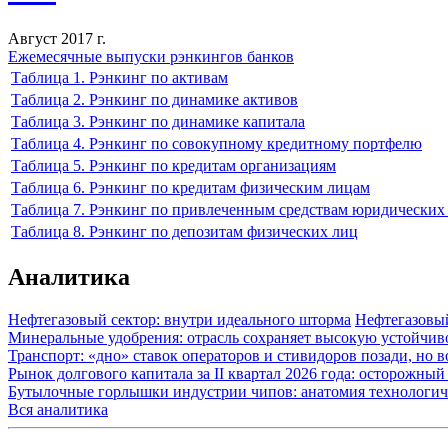
Август 2017 г.
Ежемесячные выпуски рэнкингов банков
Таблица 1. Рэнкинг по активам
Таблица 2. Рэнкинг по динамике активов
Таблица 3. Рэнкинг по динамике капитала
Таблица 4. Рэнкинг по совокупному кредитному портфелю
Таблица 5. Рэнкинг по кредитам организациям
Таблица 6. Рэнкинг по кредитам физическим лицам
Таблица 7. Рэнкинг по привлеченным средствам юридических
Таблица 8. Рэнкинг по депозитам физических лиц
Аналитика
Нефтегазовый сектор: внутри идеального шторма
Нефтегазовы
Минеральные удобрения: отрасль сохраняет высокую устойчив
Транспорт: «дно» ставок операторов и стивидоров позади, но 
Рынок долгового капитала за II квартал 2026 года: осторожн
Бутылочные горлышки индустрии чипов: анатомия технологич
Вся аналитика