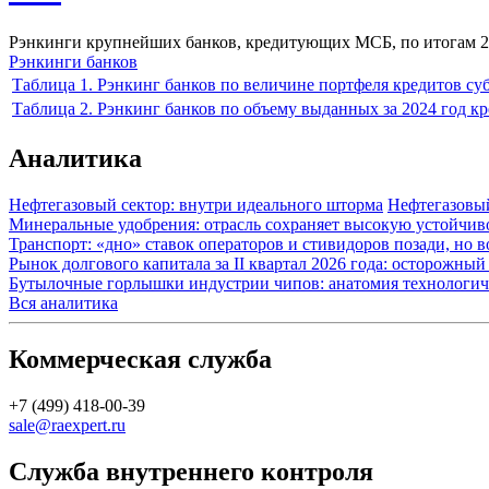
Рэнкинги крупнейших банков, кредитующих МСБ, по итогам 2
Рэнкинги банков
Таблица 1. Рэнкинг банков по величине портфеля кредитов су
Таблица 2. Рэнкинг банков по объему выданных за 2024 год к
Аналитика
Нефтегазовый сектор: внутри идеального шторма
Нефтегазовы
Минеральные удобрения: отрасль сохраняет высокую устойчив
Транспорт: «дно» ставок операторов и стивидоров позади, но 
Рынок долгового капитала за II квартал 2026 года: осторожн
Бутылочные горлышки индустрии чипов: анатомия технологич
Вся аналитика
Коммерческая служба
+7 (499) 418-00-39
sale@raexpert.ru
Служба внутреннего контроля