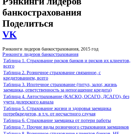
Рэнкинги лидеров
банкострахования
Поделиться
VK
Рэнкинги лидеров банкострахования, 2015 год
Рэнкинги лидеров банкострахования
Таблица 1. Страхование рисков банков и рисков их клиентов,
всего
Таблица 2. Розничное страхование связанное, с
кредитованием, всего
Таблица 3. Ипотечное страхование (титул, залог, жизнь
заемщика, ответственность за непогашение кредита)
Таблица 4. Автострахование (КАСКО, ОСАГО, ДСАГО), без
учета дилерского канала
Таблица 5. Страхование жизни и здоровья заемщика
потребкредитов, в т.ч. от несчастного случая
Таблица 6. Страхование заемщика от потери работы
Таблица 7. Прочие виды розничного страхования заемщиков
Таблица 8. Розничное страхование клиентов банков, НЕ