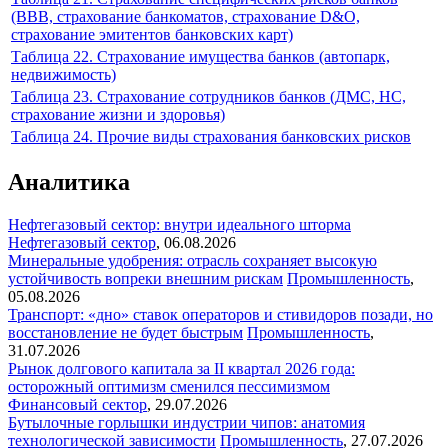
(ВВВ, страхование банкоматов, страхование D&O,
страхование эмитентов банковских карт)
Таблица 22. Страхование имущества банков (автопарк,
недвижимость)
Таблица 23. Страхование сотрудников банков (ДМС, НС,
страхование жизни и здоровья)
Таблица 24. Прочие виды страхования банковских рисков
Аналитика
Нефтегазовый сектор: внутри идеального шторма
Нефтегазовый сектор
,
06.08.2026
Минеральные удобрения: отрасль сохраняет высокую
устойчивость вопреки внешним рискам
Промышленность
,
05.08.2026
Транспорт: «дно» ставок операторов и стивидоров позади, но
восстановление не будет быстрым
Промышленность
,
31.07.2026
Рынок долгового капитала за II квартал 2026 года:
осторожный оптимизм сменился пессимизмом
Финансовый сектор
,
29.07.2026
Бутылочные горлышки индустрии чипов: анатомия
технологической зависимости
Промышленность
,
27.07.2026