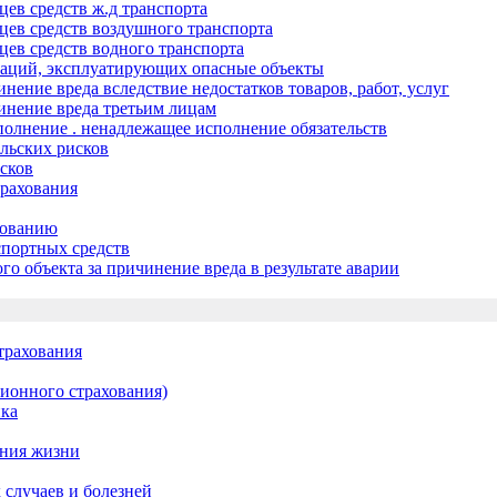
ьцев средств ж.д транспорта
ьцев средств воздушного транспорта
ьцев средств водного транспорта
низаций, эксплуатирующих опасные объекты
инение вреда вследствие недостатков товаров, работ, услуг
чинение вреда третьим лицам
сполнение . ненадлежащее исполнение обязательств
льских рисков
сков
трахования
хованию
спортных средств
го объекта за причинение вреда в результате аварии
трахования
сионного страхования)
ика
ания жизни
 случаев и болезней