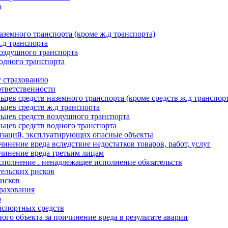
ю
аземного транспорта (кроме ж.д транспорта)
.д транспорта
воздушного транспорта
водного транспорта
у страхованию
ответственности
льцев средств наземного транспорта (кроме средств ж.д транспор
льцев средств ж.д транспорта
ельцев средств воздушного транспорта
льцев средств водного транспорта
анизаций, эксплуатирующих опасные объекты
ичинение вреда вследствие недостатков товаров, работ, услуг
ричинение вреда третьим лицам
еисполнение . ненадлежащее исполнение обязательств
тельских рисков
рисков
трахования
ю
анспортных средств
ного объекта за причинение вреда в результате аварии