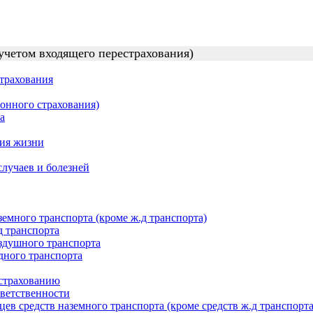
учетом входящего перестрахования)
трахования
онного страхования)
а
ния жизни
случаев и болезней
земного транспорта (кроме ж.д транспорта)
д транспорта
оздушного транспорта
одного транспорта
 страхованию
тветственности
ьцев средств наземного транспорта (кроме средств ж.д транспорта