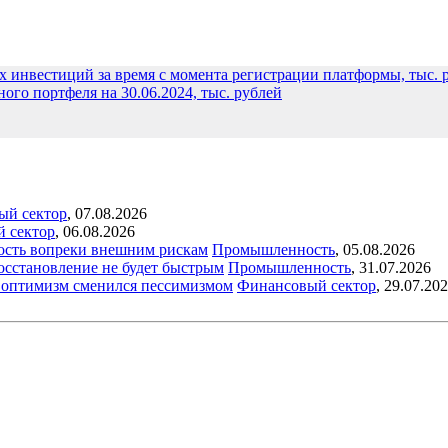
 инвестиций за время с момента регистрации платформы, тыс. 
го портфеля на 30.06.2024, тыс. рублей
ый сектор
,
07.08.2026
й сектор
,
06.08.2026
ость вопреки внешним рискам
Промышленность
,
05.08.2026
восстановление не будет быстрым
Промышленность
,
31.07.2026
ый оптимизм сменился пессимизмом
Финансовый сектор
,
29.07.20