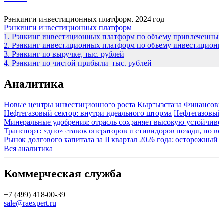
Рэнкинги инвестиционных платформ, 2024 год
Рэнкинги инвестиционных платформ
1. Рэнкинг инвестиционных платформ по объему привлеченных
2. Рэнкинг инвестиционных платформ по объему инвестиционно
3. Рэнкинг по выручке, тыс. рублей
4. Рэнкинг по чистой прибыли, тыс. рублей
Аналитика
Новые центры инвестиционного роста Кыргызстана
Финансов
Нефтегазовый сектор: внутри идеального шторма
Нефтегазовы
Минеральные удобрения: отрасль сохраняет высокую устойчив
Транспорт: «дно» ставок операторов и стивидоров позади, но 
Рынок долгового капитала за II квартал 2026 года: осторожн
Вся аналитика
Коммерческая служба
+7 (499) 418-00-39
sale@raexpert.ru