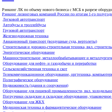
Рэнкинг ЛК по объему нового бизнеса с МСБ в разрезе оборуд
Рэнкинг лизинговых компаний России по итогам 1-го полугоди
Легковой автотранспорт
Автобусы и троллейбусы
Грузовой автотранспорт
Железнодорожная техника
Авиационный транспорт (воздушные суда, вертолеты)
Строительная и дорожно-строительная техника, вкл. строител
Энергетическое оборудование
Машиностроительное, металлообрабатывающее и металлургич
Оборудование для нефте- и газодобычи и переработки
Сельскохозяйственная техника и скот
Телекоммуникационное оборудование, оргтехника, компьюте
Полиграфическое оборудование
Недвижимость (здания и сооружения)
Оборудование для пищевой промышленности, вкл. холодильное
Погрузчики складские и складское оборудование, упаковочное
Оборудование для ЖКХ
Медицинская техника и фармацевтическое оборудование