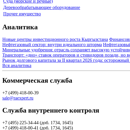
Суда (морские и речные)
Деревообрабатывающее оборудование
Прочее имущество
Аналитика
Новые центры инвестиционного роста Кыргызстана
Финансов
Нефтегазовый сектор: внутри идеального шторма
Нефтегазовы
Минеральные удобрения: отрасль сохраняет высокую устойчив
Транспорт: «дно» ставок операторов и стивидоров позади, но 
Рынок долгового капитала за II квартал 2026 года: осторожн
Вся аналитика
Коммерческая служба
+7 (499) 418-00-39
sale@raexpert.ru
Служба внутреннего контроля
+7 (495) 225-34-44 (доб. 1734, 1645)
+7 (499) 418-00-41 (доб. 1734, 1645)