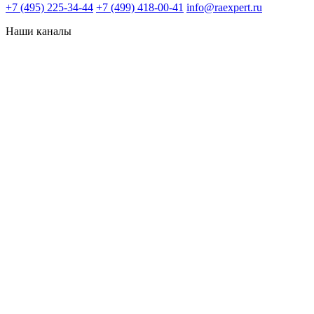
+7 (495) 225-34-44
+7 (499) 418-00-41
info@raexpert.ru
Наши каналы