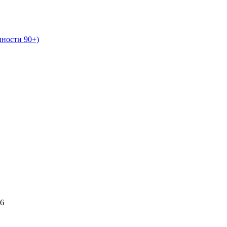
нности 90+)
26