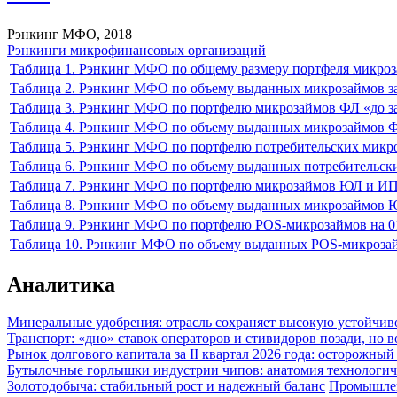
Рэнкинг МФО, 2018
Рэнкинги микрофинансовых организаций
Таблица 1. Рэнкинг МФО по общему размеру портфеля микрозай
Таблица 2. Рэнкинг МФО по объему выданных микрозаймов за
Таблица 3. Рэнкинг МФО по портфелю микрозаймов ФЛ «до за
Таблица 4. Рэнкинг МФО по объему выданных микрозаймов ФЛ
Таблица 5. Рэнкинг МФО по портфелю потребительских микроз
Таблица 6. Рэнкинг МФО по объему выданных потребительских
Таблица 7. Рэнкинг МФО по портфелю микрозаймов ЮЛ и ИП 
Таблица 8. Рэнкинг МФО по объему выданных микрозаймов Ю
Таблица 9. Рэнкинг МФО по портфелю POS-микрозаймов на 01
Таблица 10. Рэнкинг МФО по объему выданных POS-микрозайм
Аналитика
Минеральные удобрения: отрасль сохраняет высокую устойчив
Транспорт: «дно» ставок операторов и стивидоров позади, но 
Рынок долгового капитала за II квартал 2026 года: осторожн
Бутылочные горлышки индустрии чипов: анатомия технологич
Золотодобыча: стабильный рост и надежный баланс
Промышле