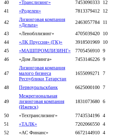
40
«Транслизинг»
7453090333
12
41
«Роделен»
7813379412
12
Лизинговая компания
42
2463057784
11
«Дельта»
43
«Ленобллизинг»
4705039420
10
44
«ЛК Пруссия» (ГК)»
3918501969
10
45
«МАШПРОМЛИЗИНГ»
7705456910
9
46
«Дом Лизинга»
7453146226
9
Лизинговая компания
47
малого бизнеса
1655099271
7
Республики Татарстан
48
Первоуральскбанк
6625000100
7
Межрегиональная
49
лизинговая компания
1831073680
6
(Ижевск)
50
«Техтранслизинг»
7743534196
4
51
«ТАЛК»
7202066550
4
52
«АС Финанс»
6672144910
4