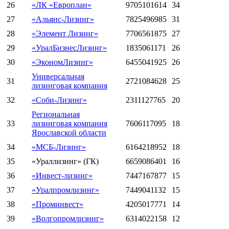
26
«ЛК «Европлан»
9705101614
34
27
«Альянс-Лизинг»
7825496985
31
28
«Элемент Лизинг»
7706561875
27
29
«УралБизнесЛизинг»
1835061171
26
30
«ЭкономЛизинг»
6455041925
26
Универсальная
31
2721084628
25
лизинговая компания
32
«Соби-Лизинг»
2311127765
20
Региональная
33
лизинговая компания
7606117095
18
Ярославской области
34
«МСБ-Лизинг»
6164218952
18
35
«Ураллизинг» (ГК)
6659086401
16
36
«Инвест-лизинг»
7447167877
15
37
«Уралпромлизинг»
7449041132
15
38
«Проминвест»
4205017771
14
39
«Волгопромлизинг»
6314022158
12