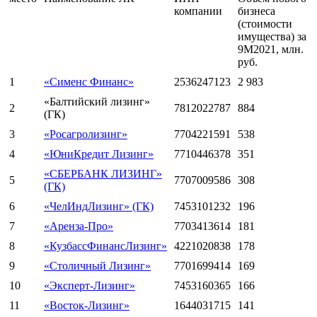
компании
бизнеса
(стоимости
имущества) за
9М2021, млн.
руб.
1
«Сименс Финанс»
2536247123
2 983
«Балтийский лизинг»
2
7812022787
884
(ГК)
3
«Росагролизинг»
7704221591
538
4
«ЮниКредит Лизинг»
7710446378
351
«СБЕРБАНК ЛИЗИНГ»
5
7707009586
308
(ГК)
6
«ЧелИндЛизинг» (ГК)
7453101232
196
7
«Аренза-Про»
7703413614
181
8
«КузбассФинансЛизинг»
4221020838
178
9
«Столичный Лизинг»
7701699414
169
10
«Эксперт-Лизинг»
7453160365
166
11
«Восток-Лизинг»
1644031715
141