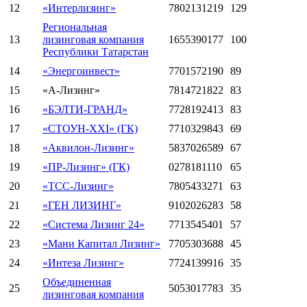
12
«Интерлизинг»
7802131219
129
Региональная
13
лизинговая компания
1655390177
100
Республики Татарстан
14
«Энергоинвест»
7701572190
89
15
«А-Лизинг»
7814721822
83
16
«БЭЛТИ-ГРАНД»
7728192413
83
17
«СТОУН-XXI» (ГК)
7710329843
69
18
«Аквилон-Лизинг»
5837026589
67
19
«ПР-Лизинг» (ГК)
0278181110
65
20
«ТСС-Лизинг»
7805433271
63
21
«ГЕН ЛИЗИНГ»
9102026283
58
22
«Система Лизинг 24»
7713545401
57
23
«Мани Капитал Лизинг»
7705303688
45
24
«Интеза Лизинг»
7724139916
35
Объединенная
25
5053017783
35
лизинговая компания