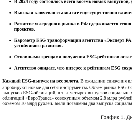
В 2024 году состоялось всего восемь новых выпусков
Высокая ключевая ставка все еще существенно влияе
Развитие углеродного рынка в РФ сдерживается геоп
проектов.
Барометр ESG-трансформации агентства «Эксперт РА» п
устойчивого развития.
Основными трендами получения ESG-рейтингов остае
Агентство ожидает, что интерес к рейтингам ESG сох
Каждый ESG-выпуск на вес золота.
В ожидании снижения клю
апробируют новые для себя инструменты. Объем рынка ESG-бон
выпусков ESG-облигаций, в т. ч. четырех выпусков социаль
облигаций «ЕвроТранса» совокупным объемом 2,8 млрд рублей
объемом 10 млрд рублей. Были погашены два выпуска социал
График 1. Д