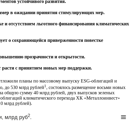
ументов устойчивого развития.
замер в ожидании принятия стимулирующих мер.
ке и отсутствием льготного финансирования климатических
твует о сохраняющейся приверженности повестке
повышению прозрачности и открытости.
т расти с принятием новых мер поддержки.
 отложили планы по массовому выпуску ESG-облигаций и
1
о, до 530 млрд рублей
, состоялось размещение восьми новых
а общую сумму 40 млрд рублей, двух выпусков зеленых
 облигаций климатического перехода ХК «Металлоинвест»
0 млрд рублей).
2
и, млрд руб
.