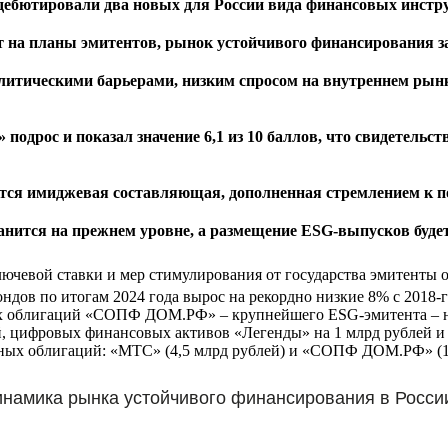
, дебютировали два новых для России вида финансовых инстр
т на планы эмитентов, рынок устойчивого финансирования 
олитическими барьерами, низким спросом на внутреннем рын
одрос и показал значение 6,1 из 10 баллов, что свидетельс
тся имиджевая составляющая, дополненная стремлением к 
ранится на прежнем уровне, а размещение ESG-выпусков буде
чевой ставки и мер стимулирования от государства эмитенты
дов по итогам 2024 года вырос на рекордно низкие 8% с 2018-г
ных облигаций «СОПФ ДОМ.РФ» – крупнейшего ESG-эмитента – н
, цифровых финансовых активов «Легенды» на 1 млрд рублей и
ьных облигаций: «МТС» (4,5 млрд рублей) и «СОПФ ДОМ.РФ» (1
инамика рынка устойчивого финансирования в Росси