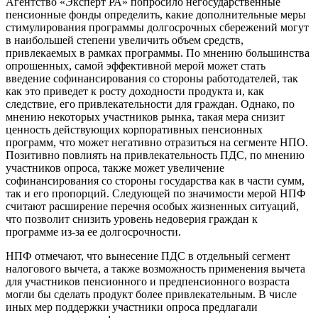
Агентство «Эксперт РА» попросило негосударственные
пенсионные фонды определить, какие дополнительные меры
стимулирования программы долгосрочных сбережений могут
в наибольшей степени увеличить объем средств,
привлекаемых в рамках программы. По мнению большинства
опрошенных, самой эффективной мерой может стать
введение софинансирования со стороны работодателей, так
как это приведет к росту доходности продукта и, как
следствие, его привлекательности для граждан. Однако, по
мнению некоторых участников рынка, такая мера снизит
ценность действующих корпоративных пенсионных
программ, что может негативно отразиться на сегменте НПО.
Позитивно повлиять на привлекательность ПДС, по мнению
участников опроса, также может увеличение
софинансирования со стороны государства как в части сумм,
так и его пропорций. Следующей по значимости мерой НПФ
считают расширение перечня особых жизненных ситуаций,
что позволит снизить уровень недоверия граждан к
программе из-за ее долгосрочности.
НПФ отмечают, что вынесение ПДС в отдельный сегмент
налогового вычета, а также возможность применения вычета
для участников пенсионного и предпенсионного возраста
могли бы сделать продукт более привлекательным. В числе
иных мер поддержки участники опроса предлагали