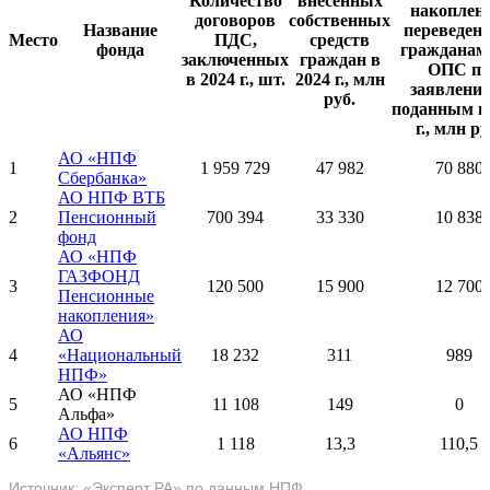
Количество
внесенных
накоплен
договоров
собственных
Название
переведен
Место
ПДС,
средств
фонда
гражданам
заключенных
граждан в
ОПС по
в 2024 г., шт.
2024 г., млн
заявлени
руб.
поданным в
г., млн ру
АО «НПФ
1
1 959 729
47 982
70 880
Сбербанка»
АО НПФ ВТБ
2
Пенсионный
700 394
33 330
10 838
фонд
АО «НПФ
ГАЗФОНД
3
120 500
15 900
12 700
Пенсионные
накопления»
АО
4
«Национальный
18 232
311
989
НПФ»
АО «НПФ
5
11 108
149
0
Альфа»
АО НПФ
6
1 118
13,3
110,5
«Альянс»
Источник: «Эксперт РА» по данным НПФ