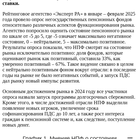
ставки.
Рейтинговое агентство «Эксперт РА» в январе – феврале 2025
года провело опрос негосударственных пенсионных фондов
относительно различных аспектов функционирования рынка.
Агентство попросило оценить состояние пенсионного рынка
по шкале от -5 до 5, где -5 означает максимально негативное
состояние, 0 – нейтральное, 5 – максимально позитивное.
Результаты опроса показали, что НПФ смотрят на состояние
рынка исключительно позитивно: доля фондов, которые
оценивают рынок как позитивный, составила 33%, как
умеренно позитивный – 67%. Такое видение связано в целом
с нейтрально позитивным фоном вокруг отрасли: в последние
годы на рынке не было негативных событий, а запуск ПДС
дал рынку новый импульс развития.
Основным достижением рынка в 2024 году все участники
опроса назвали запуск программы долгосрочных сбережений.
Кроме этого, в числе достижений отрасли НПФ выделили
появление новых игроков, увеличение срока
софинансирования ПДС до 10 лет, а также рост интереса
граждан к пенсионной системе и, как следствие, поступление
новых денег.
График 1. Мнение НПФ о состоянии