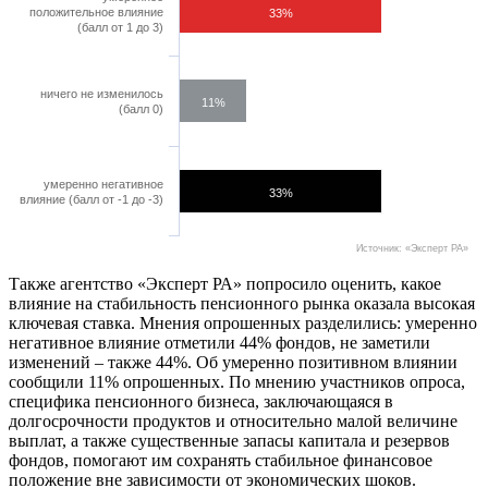
положительное влияние
33%
(балл от 1 до 3)
ничего не изменилось
11%
(балл 0)
умеренно негативное
33%
влияние (балл от -1 до -3)
Источник: «Эксперт РА»
Также агентство «Эксперт РА» попросило оценить, какое
влияние на стабильность пенсионного рынка оказала высокая
ключевая ставка. Мнения опрошенных разделились: умеренно
негативное влияние отметили 44% фондов, не заметили
изменений – также 44%. Об умеренно позитивном влиянии
сообщили 11% опрошенных. По мнению участников опроса,
специфика пенсионного бизнеса, заключающаяся в
долгосрочности продуктов и относительно малой величине
выплат, а также существенные запасы капитала и резервов
фондов, помогают им сохранять стабильное финансовое
положение вне зависимости от экономических шоков.