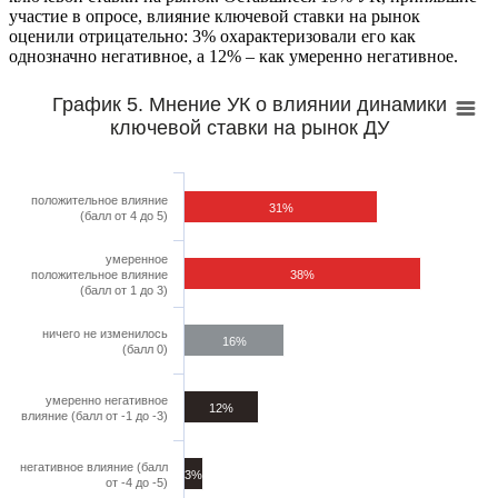
участие в опросе, влияние ключевой ставки на рынок
оценили отрицательно: 3% охарактеризовали его как
однозначно негативное, а 12% – как умеренно негативное.
График 5. Мнение УК о влиянии динамики
ключевой ставки на рынок ДУ
положительное влияние
31%
(балл от 4 до 5)
умеренное
положительное влияние
38%
(балл от 1 до 3)
ничего не изменилось
16%
(балл 0)
умеренно негативное
12%
влияние (балл от -1 до -3)
негативное влияние (балл
3%
от -4 до -5)