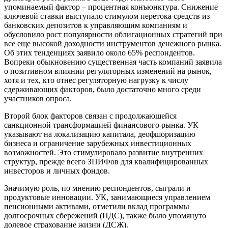
упоминаемый фактор – процентная конъюнктура. Снижение
ключевой ставки выступало стимулом перетока средств из
банковских депозитов к управляющим компаниям и
обусловило рост популярности облигационных стратегий при
все еще высокой доходности инструментов денежного рынка.
Об этих тенденциях заявило около 65% респондентов.
Вопреки обыкновению существенная часть компаний заявила
о позитивном влиянии регуляторных изменений на рынок,
хотя и тех, кто отнес регуляторную нагрузку к числу
сдерживающих факторов, было достаточно много среди
участников опроса.
Второй блок факторов связан с продолжающейся
санкционной трансформацией финансового рынка. УК
указывают на локализацию капитала, деофшоризацию
бизнеса и ограничение зарубежных инвестиционных
возможностей. Это стимулировало развитие внутренних
структур, прежде всего ЗПИФов для квалифицированных
инвесторов и личных фондов.
Значимую роль, по мнению респондентов, сыграли и
продуктовые инновации. УК, занимающиеся управлением
пенсионными активами, отметили вклад программы
долгосрочных сбережений (ПДС), также было упомянуто
долевое страхование жизни (ДСЖ).