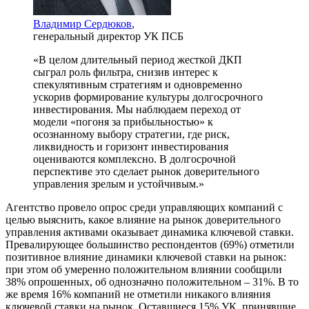
Владимир Сердюков
,
генеральный директор УК ПСБ
«В целом длительный период жесткой ДКП
сыграл роль фильтра, снизив интерес к
спекулятивным стратегиям и одновременно
ускорив формирование культуры долгосрочного
инвестирования. Мы наблюдаем переход от
модели «погоня за прибыльностью» к
осознанному выбору стратегии, где риск,
ликвидность и горизонт инвестирования
оцениваются комплексно. В долгосрочной
перспективе это сделает рынок доверительного
управления зрелым и устойчивым.»
Агентство провело опрос среди управляющих компаний с
целью выяснить, какое влияние на рынок доверительного
управления активами оказывает динамика ключевой ставки.
Превалирующее большинство респондентов (69%) отметили
позитивное влияние динамики ключевой ставки на рынок:
при этом об умеренно положительном влиянии сообщили
38% опрошенных, об однозначно положительном – 31%. В то
же время 16% компаний не отметили никакого влияния
ключевой ставки на рынок. Оставшиеся 15% УК, принявшие