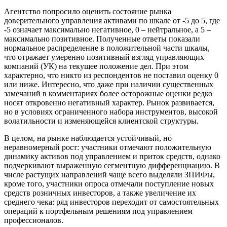
Агентство попросило оценить состояние рынка
доверительного управления активами по шкале от -5 до 5, где
-5 означает максимально негативное, 0 – нейтральное, а 5 –
максимально позитивное. Полученные ответы показали
нормальное распределение в положительной части шкалы,
что отражает умеренно позитивный взгляд управляющих
компаний (УК) на текущее положение дел. При этом
характерно, что никто из респондентов не поставил оценку 0
или ниже. Интересно, что даже при наличии существенных
замечаний в комментариях более осторожные оценки редко
носят откровенно негативный характер. Рынок развивается,
но в условиях ограниченного набора инструментов, высокой
волатильности и изменяющейся клиентской структуры.
В целом, на рынке наблюдается устойчивый, но
неравномерный рост: участники отмечают положительную
динамику активов под управлением и приток средств, однако
подчеркивают выраженную сегментную дифференциацию. В
числе растущих направлений чаще всего выделяли ЗПИФы,
кроме того, участники опроса отмечали поступление новых
средств розничных инвесторов, а также увеличение их
среднего чека: ряд инвесторов переходит от самостоятельных
операций к портфельным решениям под управлением
профессионалов.