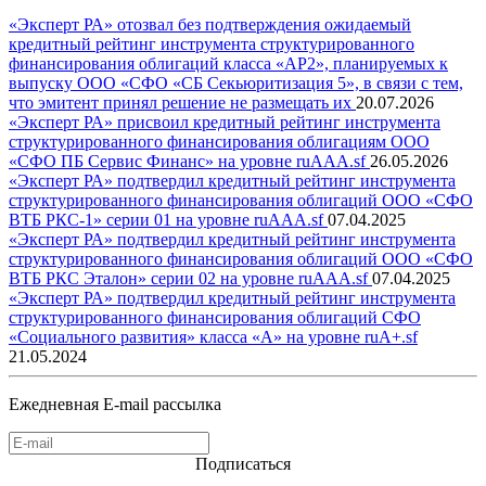
«Эксперт РА» отозвал без подтверждения ожидаемый
кредитный рейтинг инструмента структурированного
финансирования облигаций класса «AP2», планируемых к
выпуску ООО «СФО «СБ Секьюритизация 5», в связи с тем,
что эмитент принял решение не размещать их
20.07.2026
«Эксперт РА» присвоил кредитный рейтинг инструмента
структурированного финансирования облигациям ООО
«СФО ПБ Сервис Финанс» на уровне ruAAA.sf
26.05.2026
«Эксперт РА» подтвердил кредитный рейтинг инструмента
структурированного финансирования облигаций ООО «СФО
ВТБ РКС-1» серии 01 на уровне ruAAA.sf
07.04.2025
«Эксперт РА» подтвердил кредитный рейтинг инструмента
структурированного финансирования облигаций ООО «СФО
ВТБ РКС Эталон» серии 02 на уровне ruAAA.sf
07.04.2025
«Эксперт РА» подтвердил кредитный рейтинг инструмента
структурированного финансирования облигаций СФО
«Социального развития» класса «А» на уровне ruA+.sf
21.05.2024
Ежедневная E-mail рассылка
Подписаться