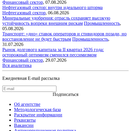
Финансовый сектор
,
07.08.2026
Нефтегазовый сектор: внутри идеального шторма
Нефтегазовый сектор
,
06.08.2026
Минеральные удобрения: отрасль сохраняет высокую
устойчивость вопреки внешним рискам
Промышленность
,
05.08.2026
Транспорт: «дно» ставок операторов и стивидоров позади, но
восстановление не будет быстрым
Промышленность
,
31.07.2026
Рынок долгового капитала за II квартал 2026 года:
осторожный оптимизм сменился пессимизмом
Финансовый сектор
,
29.07.2026
Вся аналитика
Ежедневная E-mail рассылка
Подписаться
Об агентстве
Методологическая база
Раскрытие информации
Реквизиты
Вакансии
Антикоррупционная политика