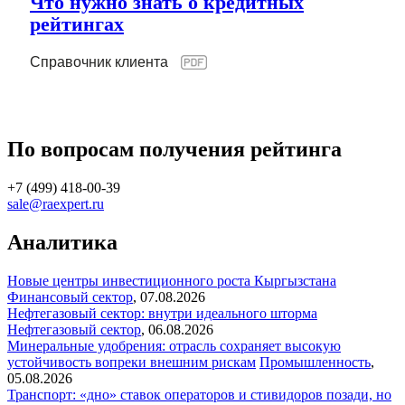
Что нужно знать о кредитных
рейтингах
Справочник клиента
По вопросам получения рейтинга
+7 (499) 418-00-39
sale@raexpert.ru
Аналитика
Новые центры инвестиционного роста Кыргызстана
Финансовый сектор
,
07.08.2026
Нефтегазовый сектор: внутри идеального шторма
Нефтегазовый сектор
,
06.08.2026
Минеральные удобрения: отрасль сохраняет высокую
устойчивость вопреки внешним рискам
Промышленность
,
05.08.2026
Транспорт: «дно» ставок операторов и стивидоров позади, но