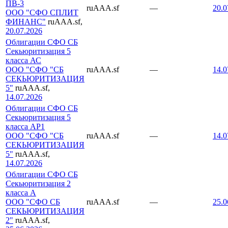
ПВ-3
ruAAA.sf
—
20.0
ООО "СФО СПЛИТ
ФИНАНС"
ruAAA.sf,
20.07.2026
Облигации СФО СБ
Секьюритизация 5
класса АС
ООО "СФО "СБ
ruAAA.sf
—
14.0
СЕКЬЮРИТИЗАЦИЯ
5"
ruAAA.sf,
14.07.2026
Облигации СФО СБ
Секьюритизация 5
класса AP1
ООО "СФО "СБ
ruAAA.sf
—
14.0
СЕКЬЮРИТИЗАЦИЯ
5"
ruAAA.sf,
14.07.2026
Облигации СФО СБ
Секьюритизация 2
класса А
ООО "СФО СБ
ruAAA.sf
—
25.0
СЕКЬЮРИТИЗАЦИЯ
2"
ruAAA.sf,