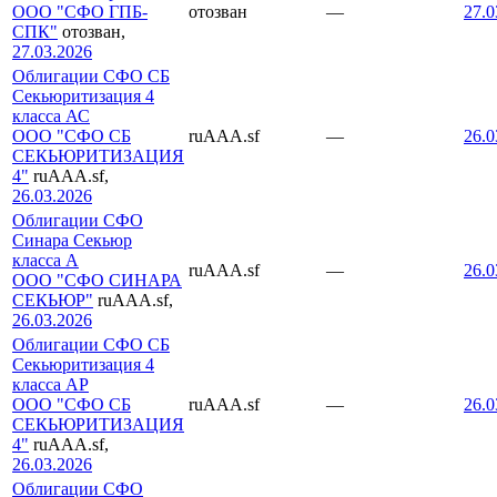
ООО "СФО ГПБ-
отозван
—
27.0
СПК"
отозван,
27.03.2026
Облигации СФО СБ
Секьюритизация 4
класса АС
ООО "СФО СБ
ruAAA.sf
—
26.0
СЕКЬЮРИТИЗАЦИЯ
4"
ruAAA.sf,
26.03.2026
Облигации СФО
Синара Секьюр
класса А
ruAAA.sf
—
26.0
ООО "СФО СИНАРА
СЕКЬЮР"
ruAAA.sf,
26.03.2026
Облигации СФО СБ
Секьюритизация 4
класса АР
ООО "СФО СБ
ruAAA.sf
—
26.0
СЕКЬЮРИТИЗАЦИЯ
4"
ruAAA.sf,
26.03.2026
Облигации СФО