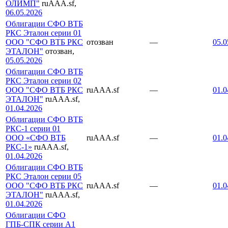
ОЛИМП"
ruAAA.sf,
06.05.2026
Облигации СФО ВТБ
РКС Эталон серии 01
ООО "СФО ВТБ РКС
отозван
—
05.0
ЭТАЛОН"
отозван,
05.05.2026
Облигации СФО ВТБ
РКС Эталон серии 02
ООО "СФО ВТБ РКС
ruAAA.sf
—
01.0
ЭТАЛОН"
ruAAA.sf,
01.04.2026
Облигации СФО ВТБ
РКС-1 серии 01
ООО «СФО ВТБ
ruAAA.sf
—
01.0
РКС-1»
ruAAA.sf,
01.04.2026
Облигации СФО ВТБ
РКС Эталон серии 05
ООО "СФО ВТБ РКС
ruAAA.sf
—
01.0
ЭТАЛОН"
ruAAA.sf,
01.04.2026
Облигации СФО
ГПБ-СПК серии А1