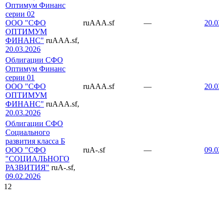
Оптимум Финанс
серии 02
ООО "СФО
ruAAA.sf
—
20.0
ОПТИМУМ
ФИНАНС"
ruAAA.sf,
20.03.2026
Облигации СФО
Оптимум Финанс
серии 01
ООО "СФО
ruAAA.sf
—
20.0
ОПТИМУМ
ФИНАНС"
ruAAA.sf,
20.03.2026
Облигации СФО
Социального
развития класса Б
ООО "СФО
ruA-.sf
—
09.0
"СОЦИАЛЬНОГО
РАЗВИТИЯ"
ruA-.sf,
09.02.2026
1
2