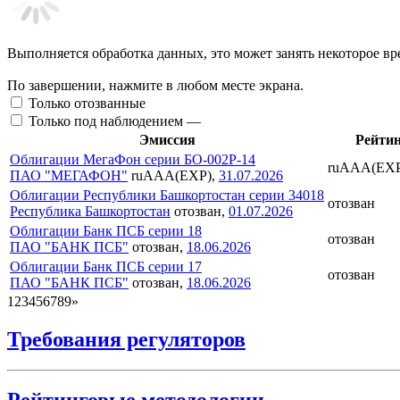
Выполняется обработка данных, это может занять некоторое вр
По завершении, нажмите в любом месте экрана.
Только отозванные
Только под наблюдением —
Эмиссия
Рейти
Облигации МегаФон серии БО-002P-14
ruAAA(EXP
ПАО "МЕГАФОН"
ruAAA(EXP),
31.07.2026
Облигации Республики Башкортостан серии 34018
отозван
Республика Башкортостан
отозван,
01.07.2026
Облигации Банк ПСБ серии 18
отозван
ПАО "БАНК ПСБ"
отозван,
18.06.2026
Облигации Банк ПСБ серии 17
отозван
ПАО "БАНК ПСБ"
отозван,
18.06.2026
1
2
3
4
5
6
7
8
9
»
Требования регуляторов