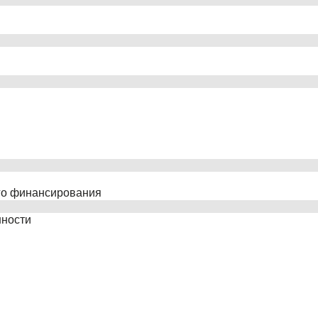
го финансирования
нности