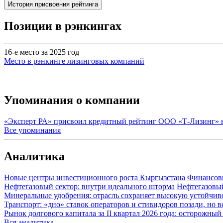
История присвоения рейтинга
Позиции в рэнкингах
16-е место за 2025 год
Место в рэнкинге лизинговых компаний
Упоминания о компании
«Эксперт РА» присвоил кредитный рейтинг ООО «Т-Лизинг» 
Все упоминания
Аналитика
Новые центры инвестиционного роста Кыргызстана
Финансов
Нефтегазовый сектор: внутри идеального шторма
Нефтегазовы
Минеральные удобрения: отрасль сохраняет высокую устойчив
Транспорт: «дно» ставок операторов и стивидоров позади, но 
Рынок долгового капитала за II квартал 2026 года: осторожн
Вся аналитика