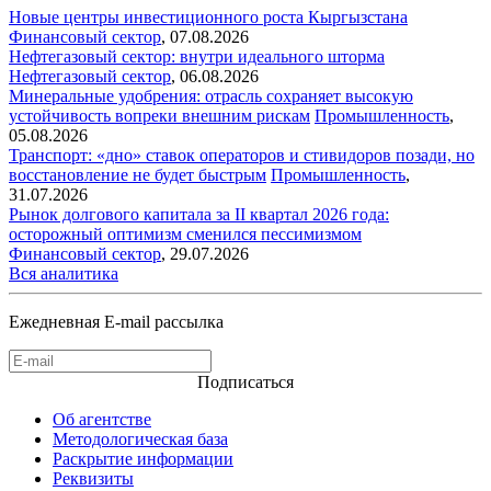
Новые центры инвестиционного роста Кыргызстана
Финансовый сектор
,
07.08.2026
Нефтегазовый сектор: внутри идеального шторма
Нефтегазовый сектор
,
06.08.2026
Минеральные удобрения: отрасль сохраняет высокую
устойчивость вопреки внешним рискам
Промышленность
,
05.08.2026
Транспорт: «дно» ставок операторов и стивидоров позади, но
восстановление не будет быстрым
Промышленность
,
31.07.2026
Рынок долгового капитала за II квартал 2026 года:
осторожный оптимизм сменился пессимизмом
Финансовый сектор
,
29.07.2026
Вся аналитика
Ежедневная E-mail рассылка
Подписаться
Об агентстве
Методологическая база
Раскрытие информации
Реквизиты