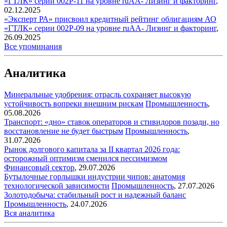
«ГТЛК» серии 002Р-11 на уровне ruAA-
Лизинг и факторинг
,
02.12.2025
«Эксперт РА» присвоил кредитный рейтинг облигациям АО
«ГТЛК» серии 002Р-09 на уровне ruAA-
Лизинг и факторинг
,
26.09.2025
Все упоминания
Аналитика
Минеральные удобрения: отрасль сохраняет высокую
устойчивость вопреки внешним рискам
Промышленность
,
05.08.2026
Транспорт: «дно» ставок операторов и стивидоров позади, но
восстановление не будет быстрым
Промышленность
,
31.07.2026
Рынок долгового капитала за II квартал 2026 года:
осторожный оптимизм сменился пессимизмом
Финансовый сектор
,
29.07.2026
Бутылочные горлышки индустрии чипов: анатомия
технологической зависимости
Промышленность
,
27.07.2026
Золотодобыча: стабильный рост и надежный баланс
Промышленность
,
24.07.2026
Вся аналитика