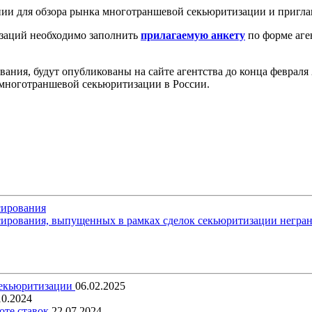
нии для обзора рынка многотраншевой секьюритизации и пригла
изаций необходимо заполнить
прилагаемую анкету
по форме аген
вания, будут опубликованы на сайте агентства до конца февраля
 многотраншевой секьюритизации в России.
сирования
ирования, выпущенных в рамках сделок секьюритизации негра
секьюритизации
06.02.2025
10.2024
оте ставок
22.07.2024