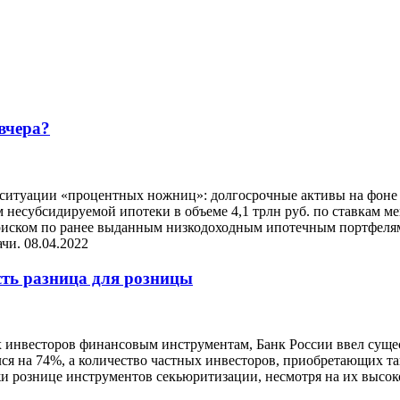
вчера?
в ситуации «процентных ножниц»: долгосрочные активы на фоне
ем несубсидируемой ипотеки в объеме 4,1 трлн руб. по ставкам 
м риском по ранее выданным низкодоходным ипотечным портфел
ачи.
08.04.2022
сть разница для розницы
 инвесторов финансовым инструментам, Банк России ввел суще
лся на 74%, а количество частных инвесторов, приобретающих та
 рознице инструментов секьюритизации, несмотря на их высоко