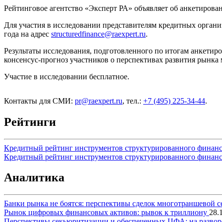
Рейтинговое агентство «Эксперт РА» объявляет об анкетирова
Для участия в исследовании представителям кредитных орган
года на адрес
structuredfinance@raexpert.ru
.
Результаты исследования, подготовленного по итогам анкетиро
консенсус-прогноз участников о перспективах развития рынка
Участие в исследовании бесплатное.
Контакты для СМИ:
pr@raexpert.ru
, тел.:
+7 (495) 225-34-44
.
Рейтинги
Кредитный рейтинг инструментов структурированного финан
Кредитный рейтинг инструментов структурированного финанс
Аналитика
Банки рынка не боятся: перспективы сделок многотраншевой 
Рынок цифровых финансовых активов: рывок к триллиону
28.
Перспективы секьюритизации и обеспеченных ЦФА: на развор