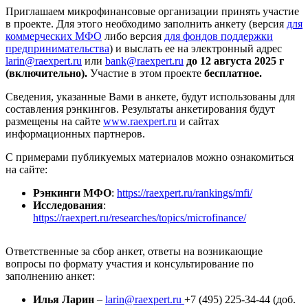
Приглашаем микрофинансовые организации принять участие
в проекте. Для этого необходимо заполнить анкету (версия
для
коммерческих МФО
либо версия
для фондов поддержки
предпринимательства
) и выслать ее на электронный адрес
larin@raexpert.ru
или
bank@raexpert.ru
до 12 августа 2025 г
(включительно).
Участие в этом проекте
бесплатное.
Сведения, указанные Вами в анкете, будут использованы для
составления рэнкингов. Результаты анкетирования будут
размещены на сайте
www.raexpert.ru
и сайтах
информационных партнеров.
С примерами публикуемых материалов можно ознакомиться
на сайте:
Рэнкинги МФО
:
https://raexpert.ru/rankings/mfi/
Исследования
:
https://raexpert.ru/researches/topics/microfinance/
Ответственные за сбор анкет, ответы на возникающие
вопросы по формату участия и консультирование по
заполнению анкет:
Илья Ларин
–
larin@raexpert.ru
+7 (495) 225-34-44 (доб.