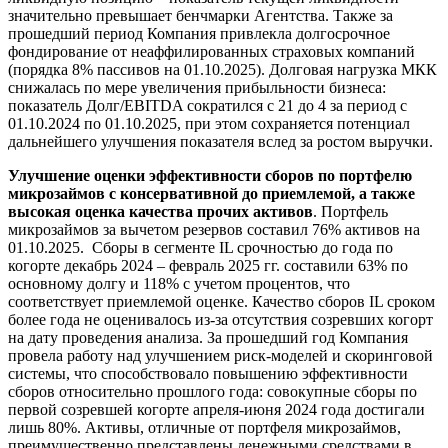
значительно превышает бенчмарки Агентства. Также за
прошедший период Компания привлекла долгосрочное
фондирование от неаффилированных страховых компаний
(порядка 8% пассивов на 01.10.2025). Долговая нагрузка МКК
снижалась по мере увеличения прибыльности бизнеса:
показатель Долг/EBITDA сократился с 21 до 4 за период с
01.10.2024 по 01.10.2025, при этом сохраняется потенциал
дальнейшего улучшения показателя вслед за ростом выручки.
Улучшение оценки эффективности сборов по портфелю
микрозаймов с консервативной до приемлемой, а также
высокая оценка качества прочих активов
. Портфель
микрозаймов за вычетом резервов составил 76% активов на
01.10.2025. Сборы в сегменте IL срочностью до года по
когорте декабрь 2024 – февраль 2025 гг. составили 63% по
основному долгу и 118% с учетом процентов, что
соответствует приемлемой оценке. Качество сборов IL сроком
более года не оценивалось из-за отсутствия созревших когорт
на дату проведения анализа. За прошедший год Компания
провела работу над улучшением риск-моделей и скоринговой
системы, что способствовало повышению эффективности
сборов относительно прошлого года: совокупные сборы по
первой созревшей когорте апреля-июня 2024 года достигали
лишь 80%. Активы, отличные от портфеля микрозаймов,
преимущественно представлены денежными средствами в