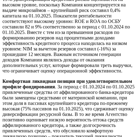
высоком уровне, поскольку Компания концентрируется на
выдаче микрозаймов – крупнейший риск составил 0,4%
капитала на 01.10.2025. Показатели рентабельности
соответствуют высокому уровню: ROE и ROA по ОСБУ
составили 82 и 9% соответственно за период с 01.10.2024 по
01.10.2025. Вместе с тем из-за превышения расходов по
формированию резервов над процентными доходами
эффективность кредитного процесса находилась на низком
уровнем: NIM за вычетом резервов составил (-16%) за
прошедшие 12 месяцев. Важным источником генерации
доходов Компании являлись доходы от оказания
дополнительных услуг, которые формировали треть выручки,
что ограничивает оценку операционной эффективности.
Комфортная ликвидная позиция при удовлетворительном
профиле фондирования
. За период с 01.10.2024 по 01.10.2025
привлеченные средства от аффилированного банка-кредитора
были замещены средствами от материнской компании, при
этом доля в пассивах крупнейшего кредитора по-прежнему
высокая (75% пассивов на 01.10.2025), что сдерживает оценку
диверсификации ресурсной базы. В то же время Агентство
позитивно оценивает низкую вероятность оттока средств
аффилированного кредитора, а также долгосрочность
привлеченных средств, что обусловило комфортную
ликвидную позицию – показатель текущей ликвидности