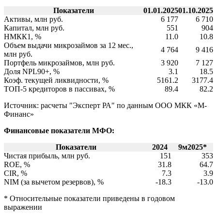
Показатели
01.01.2025
01.10.2025
Активы, млн руб.
6 177
6 710
Капитал, млн руб.
551
904
НМКК1, %
11.0
10.8
Объем выдачи микрозаймов за 12 мес.,
4 764
9 416
млн руб.
Портфель микрозаймов, млн руб.
3 920
7 127
Доля NPL90+, %
3.1
18.5
Коэф. текущей ликвидности, %
5161.2
3177.4
ТОП-5 кредиторов в пассивах, %
89.4
82.2
Источник: расчеты "Эксперт РА" по данным ООО МКК «М-
Финанс»
Финансовые показатели МФО:
Показатели
2024
9м2025*
Чистая прибыль, млн руб.
151
353
ROE, %
31.8
64.7
CIR, %
7.3
3.9
NIM (за вычетом резервов), %
-18.3
-13.0
* Относительные показатели приведены в годовом
выражении