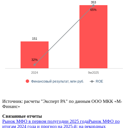
353
353
65%
151
151
32%
2024
9м2025
Финансовый результат, млн руб.
ROE
Источник: расчеты "Эксперт РА" по данным ООО МКК «М-
Финанс»
Связанные отчеты
Рынок МФО в первом полугодии 2025 года
Рынок МФО по
итогам 2024 года и прогноз на 2025-й: на рекордных