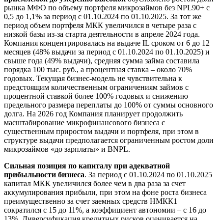
рынка МФО по объему портфеля микрозаймов без NPL90+ с
0,5 до 1,1% за период с 01.10.2024 по 01.10.2025. За тот же
период объем портфеля МКК увеличился в четыре раза с
низкой базы из-за старта деятельности в апреле 2024 года.
Компания концентрировалась на выдаче IL сроком от 6 до 12
месяцев (48% выдачи за период с 01.10.2024 по 01.10.2025) и
свыше года (49% выдачи), средняя сумма займа составила
порядка 100 тыс. руб., а процентная ставка – около 70%
годовых. Текущая бизнес-модель не чувствительна к
предстоящим количественным ограничениям займов с
процентной ставкой более 100% годовых и снижению
предельного размера переплаты до 100% от суммы основного
долга. На 2026 год Компания планирует продолжить
масштабирование микрофинансового бизнеса с
существенным приростом выдачи и портфеля, при этом в
структуре выдачи предполагается ограниченным ростом доли
микрозаймов «до зарплаты» и BNPL.
Сильная позиция по капиталу при адекватной
прибыльности бизнеса
. За период с 01.10.2024 по 01.10.2025
капитал МКК увеличился более чем в два раза за счет
аккумулирования прибыли, при этом на фоне роста бизнеса
преимущественно за счет заемных средств НМКК1
сократился с 15 до 11%, а коэффициент автономии – с 16 до
13%. Диверсификация кредитных рисков оценивается на