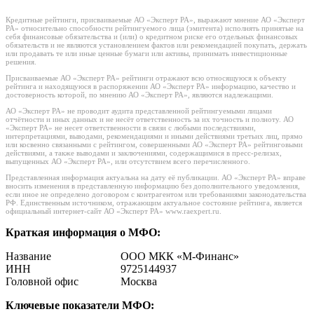
Кредитные рейтинги, присваиваемые АО «Эксперт РА», выражают мнение АО «Эксперт
РА» относительно способности рейтингуемого лица (эмитента) исполнять принятые на
себя финансовые обязательства и (или) о кредитном риске его отдельных финансовых
обязательств и не являются установлением фактов или рекомендацией покупать, держать
или продавать те или иные ценные бумаги или активы, принимать инвестиционные
решения.
Присваиваемые АО «Эксперт РА» рейтинги отражают всю относящуюся к объекту
рейтинга и находящуюся в распоряжении АО «Эксперт РА» информацию, качество и
достоверность которой, по мнению АО «Эксперт РА», являются надлежащими.
АО «Эксперт РА» не проводит аудита представленной рейтингуемыми лицами
отчётности и иных данных и не несёт ответственность за их точность и полноту. АО
«Эксперт РА» не несет ответственности в связи с любыми последствиями,
интерпретациями, выводами, рекомендациями и иными действиями третьих лиц, прямо
или косвенно связанными с рейтингом, совершенными АО «Эксперт РА» рейтинговыми
действиями, а также выводами и заключениями, содержащимися в пресс-релизах,
выпущенных АО «Эксперт РА», или отсутствием всего перечисленного.
Представленная информация актуальна на дату её публикации. АО «Эксперт РА» вправе
вносить изменения в представленную информацию без дополнительного уведомления,
если иное не определено договором с контрагентом или требованиями законодательства
РФ. Единственным источником, отражающим актуальное состояние рейтинга, является
официальный интернет-сайт АО «Эксперт РА» www.raexpert.ru.
Краткая информация о МФО:
Название
ООО МКК «М-Финанс»
ИНН
9725144937
Головной офис
Москва
Ключевые показатели МФО: