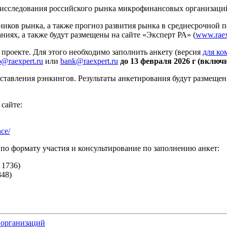
 исследования российского рынка микрофинансовых организаций
иков рынка, а также прогноз развития рынка в среднесрочной п
ниях, а также будут размещены на сайте «Эксперт РА» (
www.raex
роекте. Для этого необходимо заполнить анкету (версия
для к
p@raexpert.ru
или
bank@raexpert.ru
до 13 февраля 2026 г (включ
оставления рэнкингов. Результаты анкетирования будут размеще
сайте:
nce/
 по формату участия и консультирование по заполнению анкет:
 1736)
848)
 организаций