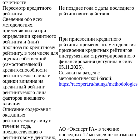
отчетности
Пересмотр кредитного
Не позднее года с даты последнего
рейтинга
рейтингового действия
Сведения обо всех
методологиях,
применявшихся при
определении кредитного
При присвоении кредитного
рейтинга и (или)
рейтинга применялась методология
прогноза по кредитному
присвоения кредитных рейтингов
рейтингу, в том числе для
инструментам структурированного
оценки собственной
финансирования (вступила в силу
(самостоятельной)
05.11.2025).
кредитоспособности
Ссылка на раздел с
рейтингуемого лица и
методологической базой:
оценки влияния на
https://raexpert.ru/ratings/methodologies
кредитный рейтинг
рейтингуемого лица
факторов внешнего
влияния
Описание содержания
оказанных
рейтингуемому лицу в
течение года,
АО «Эксперт РА» в течение
предшествующего
последних 12 месяцев не оказывало
рейтинговому действию,