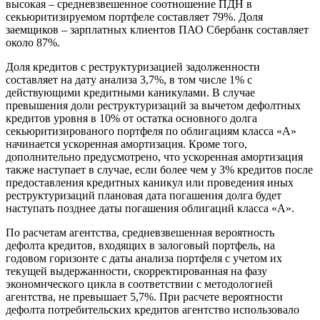
высокая – средневзвешенное соотношение ПДН в
секьюритизируемом портфеле составляет 79%. Доля
заемщиков – зарплатных клиентов ПАО Сбербанк составляет
около 87%.
Доля кредитов с реструктуризацией задолженности
составляет на дату анализа 3,7%, в том числе 1% с
действующими кредитными каникулами. В случае
превышения доли реструктуризаций за вычетом дефолтных
кредитов уровня в 10% от остатка основного долга
секьюритизированого портфеля по облигациям класса «А»
начинается ускоренная амортизация. Кроме того,
дополнительно предусмотрено, что ускоренная амортизация
также наступает в случае, если более чем у 3% кредитов после
предоставления кредитных каникул или проведения иных
реструктуризаций плановая дата погашения долга будет
наступать позднее даты погашения облигаций класса «А».
По расчетам агентства, средневзвешенная вероятность
дефолта кредитов, входящих в залоговый портфель, на
годовом горизонте с даты анализа портфеля с учетом их
текущей выдержанности, скорректированная на фазу
экономического цикла в соответствии с методологией
агентства, не превышает 5,7%. При расчете вероятности
дефолта потребительских кредитов агентство использовало