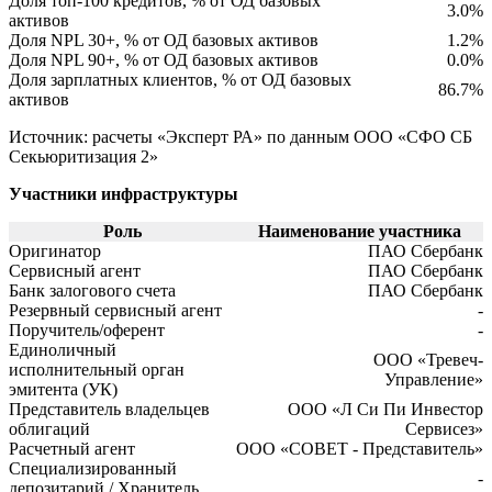
Доля топ-100 кредитов, % от ОД базовых
3.0%
активов
Доля NPL 30+, % от ОД базовых активов
1.2%
Доля NPL 90+, % от ОД базовых активов
0.0%
Доля зарплатных клиентов, % от ОД базовых
86.7%
активов
Источник: расчеты «Эксперт РА» по данным ООО «СФО СБ
Секьюритизация 2»
Участники инфраструктуры
Роль
Наименование участника
Оригинатор
ПАО Сбербанк
Сервисный агент
ПАО Сбербанк
Банк залогового счета
ПАО Сбербанк
Резервный сервисный агент
-
Поручитель/оферент
-
Единоличный
ООО «Тревеч-
исполнительный орган
Управление»
эмитента (УК)
Представитель владельцев
ООО «Л Си Пи Инвестор
облигаций
Сервисез»
Расчетный агент
ООО «СОВЕТ - Представитель»
Специализированный
-
депозитарий / Хранитель