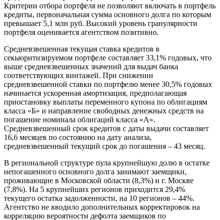
Критерии отбора портфеля не позволяют включать в портфель
кредиты, первоначальная сумма основного долга по которым
превышает 5,1 млн руб. Высокий уровень гранулярности
портфеля оценивается агентством позитивно.
Средневзвешенная текущая ставка кредитов в
секьюритизируемом портфеле составляет 33,1% годовых, что
выше средневзвешенных значений для выдач банка
соответствующих винтажей. При снижении
средневзвешенной ставки по портфелю менее 30,5% годовых
начинается ускоренная амортизация, предполагающая
приостановку выплаты переменного купона по облигациям
класса «Б» и направление свободных денежных средств на
погашение номинала облигаций класса «А».
Средневзвешенный срок кредитов с даты выдачи составляет
16,6 месяцев по состоянию на дату анализа,
средневзвешенный текущий срок до погашения – 43 месяц.
В региональной структуре пула крупнейшую долю в остатке
непогашенного основного долга занимают заемщики,
проживающие в Московской области (8,3%) и г. Москве
(7,8%). На 5 крупнейших регионов приходится 29,4%
текущего остатка задолженности, на 10 регионов – 44%.
Агентство не вводило дополнительных корректировок на
корреляцию вероятности дефолта заемщиков по