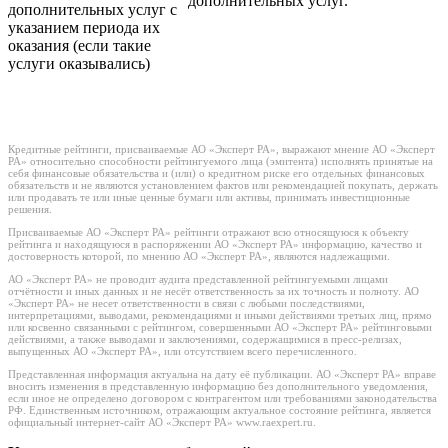
дополнительных услуг.
дополнительных услуг с
указанием периода их
оказания (если такие
услуги оказывались)
Кредитные рейтинги, присваиваемые АО «Эксперт РА», выражают мнение АО «Эксперт
РА» относительно способности рейтингуемого лица (эмитента) исполнять принятые на
себя финансовые обязательства и (или) о кредитном риске его отдельных финансовых
обязательств и не являются установлением фактов или рекомендацией покупать, держать
или продавать те или иные ценные бумаги или активы, принимать инвестиционные
решения.
Присваиваемые АО «Эксперт РА» рейтинги отражают всю относящуюся к объекту
рейтинга и находящуюся в распоряжении АО «Эксперт РА» информацию, качество и
достоверность которой, по мнению АО «Эксперт РА», являются надлежащими.
АО «Эксперт РА» не проводит аудита представленной рейтингуемыми лицами
отчётности и иных данных и не несёт ответственность за их точность и полноту. АО
«Эксперт РА» не несет ответственности в связи с любыми последствиями,
интерпретациями, выводами, рекомендациями и иными действиями третьих лиц, прямо
или косвенно связанными с рейтингом, совершенными АО «Эксперт РА» рейтинговыми
действиями, а также выводами и заключениями, содержащимися в пресс-релизах,
выпущенных АО «Эксперт РА», или отсутствием всего перечисленного.
Представленная информация актуальна на дату её публикации. АО «Эксперт РА» вправе
вносить изменения в представленную информацию без дополнительного уведомления,
если иное не определено договором с контрагентом или требованиями законодательства
РФ. Единственным источником, отражающим актуальное состояние рейтинга, является
официальный интернет-сайт АО «Эксперт РА» www.raexpert.ru.