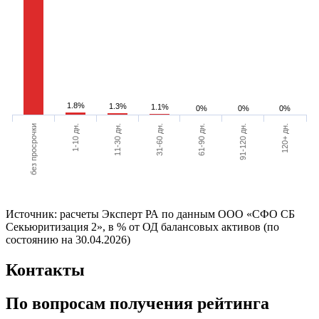
1.8%
1.3%
1.1%
0%
0%
0%
без просрочки
120+ дн.
91-120 дн.
61-90 дн.
31-60 дн.
11-30 дн.
1-10 дн.
Источник: расчеты Эксперт РА по данным ООО «СФО СБ
Секьюритизация 2», в % от ОД балансовых активов (по
состоянию на 30.04.2026)
Контакты
По вопросам получения рейтинга