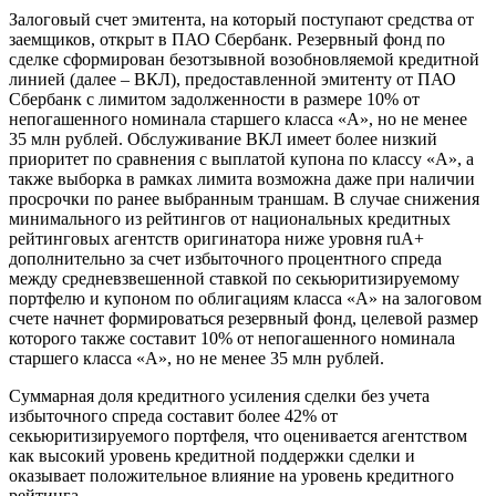
Залоговый счет эмитента, на который поступают средства от
заемщиков, открыт в ПАО Сбербанк. Резервный фонд по
сделке сформирован безотзывной возобновляемой кредитной
линией (далее – ВКЛ), предоставленной эмитенту от ПАО
Сбербанк с лимитом задолженности в размере 10% от
непогашенного номинала старшего класса «А», но не менее
35 млн рублей. Обслуживание ВКЛ имеет более низкий
приоритет по сравнения с выплатой купона по классу «А», а
также выборка в рамках лимита возможна даже при наличии
просрочки по ранее выбранным траншам. В случае снижения
минимального из рейтингов от национальных кредитных
рейтинговых агентств оригинатора ниже уровня ruA+
дополнительно за счет избыточного процентного спреда
между средневзвешенной ставкой по секьюритизируемому
портфелю и купоном по облигациям класса «А» на залоговом
счете начнет формироваться резервный фонд, целевой размер
которого также составит 10% от непогашенного номинала
старшего класса «А», но не менее 35 млн рублей.
Суммарная доля кредитного усиления сделки без учета
избыточного спреда составит более 42% от
секьюритизируемого портфеля, что оценивается агентством
как высокий уровень кредитной поддержки сделки и
оказывает положительное влияние на уровень кредитного
рейтинга.