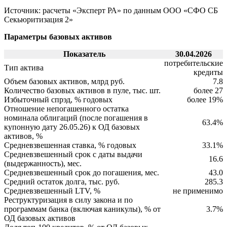
Источник: расчеты «Эксперт РА» по данным ООО «СФО СБ
Секьюритизация 2»
Параметры базовых активов
Показатель
30.04.2026
потребительские
Тип актива
кредиты
Объем базовых активов, млрд руб.
7.8
Количество базовых активов в пуле, тыс. шт.
более 27
Избыточный спрэд, % годовых
более 19%
Отношение непогашенного остатка
номинала облигаций (после погашения в
63.4%
купонную дату 26.05.26) к ОД базовых
активов, %
Средневзвешенная ставка, % годовых
33.1%
Средневзвешенный срок с даты выдачи
16.6
(выдержанность), мес.
Средневзвешенный срок до погашения, мес.
43.0
Средний остаток долга, тыс. руб.
285.3
Средневзвешенный LTV, %
не применимо
Реструктуризация в силу закона и по
программам банка (включая каникулы), % от
3.7%
ОД базовых активов