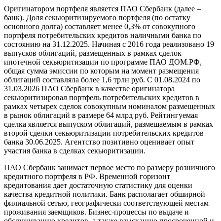
Оригинатором портфеля является ПАО Сбербанк (далее –
банк). Доля секьюритизируемого портфеля (по остатку
основного долга) составляет менее 0,3% от совокупного
портфеля потребительских кредитов наличными банка по
состоянию на 31.12.2025. Начиная с 2016 года реализовано 19
выпусков облигаций, размещенных в рамках сделок
ипотечной секьюритизации по программе ПАО ДОМ.РФ,
общая сумма эмиссии по которым на момент размещения
облигаций составляла более 1,6 трлн руб. С 01.08.2024 по
31.03.2026 ПАО Сбербанк в качестве оригинатора
секьюритизировал портфель потребительских кредитов в
рамках четырех сделок совокупным номиналом размещенных
в рынок облигаций в размере 64 млрд руб. Рейтингуемая
сделка является выпуском облигаций, размещаемым в рамках
второй сделки секьюритизации потребительских кредитов
банка 30.06.2025. Агентство позитивно оценивает опыт
участия банка в сделках секьюритизации.
ПАО Сбербанк занимает первое место по размеру розничного
кредитного портфеля в РФ. Временной горизонт
кредитования дает достаточную статистику для оценки
качества кредитной политики. Банк располагает обширной
филиальной сетью, географически соответствующей местам
проживания заемщиков. Бизнес-процессы по выдаче и
обслуживанию кредитов, а также взысканию просроченной и