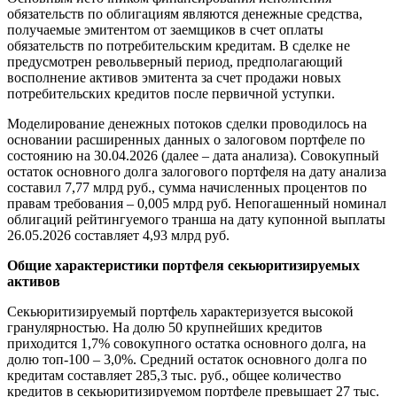
обязательств по облигациям являются денежные средства,
получаемые эмитентом от заемщиков в счет оплаты
обязательств по потребительским кредитам. В сделке не
предусмотрен револьверный период, предполагающий
восполнение активов эмитента за счет продажи новых
потребительских кредитов после первичной уступки.
Моделирование денежных потоков сделки проводилось на
основании расширенных данных о залоговом портфеле по
состоянию на 30.04.2026 (далее – дата анализа). Совокупный
остаток основного долга залогового портфеля на дату анализа
составил 7,77 млрд руб., сумма начисленных процентов по
правам требования – 0,005 млрд руб. Непогашенный номинал
облигаций рейтингуемого транша на дату купонной выплаты
26.05.2026 составляет 4,93 млрд руб.
Общие характеристики портфеля секьюритизируемых
активов
Секьюритизируемый портфель характеризуется высокой
гранулярностью. На долю 50 крупнейших кредитов
приходится 1,7% совокупного остатка основного долга, на
долю топ-100 – 3,0%. Средний остаток основного долга по
кредитам составляет 285,3 тыс. руб., общее количество
кредитов в секьюритизируемом портфеле превышает 27 тыс.