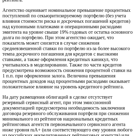
Агентство оценивает номинальное превышение процентных
поступлений по секьюритизируемому портфелю (без учета
влияния стоимости риска и досрочных погашений кредитов)
над купонными платежами и операционными расходами
эмитента на уровне свыше 19% годовых от остатка основного
долга по портфелю. При этом агентство ожидает, что
показатель может снизится в случае снижения
средневзвешенной ставки по портфелю из-за более высокого
темпа досрочного погашения для кредитов с высокими
ставками, а также оформления кредитных каникул, что
учитывалось в моделировании. Также по части кредитов
предусмотрена возможность снижения процентной ставки на
1 п.п. при оформлении залога. Величина превышения
процентных доходов над процентными расходами оказывает
положительное влияние на уровень кредитного рейтинга.
На дату размещения облигаций в сделке отсутствует
резервный сервисный агент, при этом эмиссионной
документацией предусмотрена необходимость заключения
договора резервного обслуживания портфеля при снижении
минимального из рейтингов национальных кредитных
рейтинговых агентств первоначального сервисного агента
ниже уровня ruA+ (или соответствующего ему уровня любого
из российских аккредитованных рейтинговых агентств) или