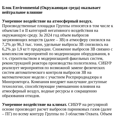
Блок Environmental (Окружающая среда) оказывает
нейтральное влияние
Умеренное воздействие на атмосферный воздух.
Производственные площадки Группы относятся в том числе к
объектам I и II категорий негативного воздействия на
окружающую среду. За 2024 год объем выбросов
загрязняющих веществ (далее – ЗВ) в атмосферу снизился на
7,2% до 96,3 тыс. тонн, удельные выбросы ЗВ снизились на
6,2% до 1,9 кг/т продукции. Снижение выбросов ЗВ связано с
комплексом мероприятий по модернизации оборудования, в
т.ч. строительством и модернизацией факельных систем,
реконструкцией реактора производства полиэтилена. СИБУР
реализует мероприятия по возможной замене физических
систем автоматического контроля выбросов ЗВ на
математические модели с участием Росприроднадзора и
Минпромторга. Компания внедряет наилучшие доступные
технологии, способствующие уменьшению влияния на
атмосферный воздух, водные ресурсы и сокращению
образования отходов.
Умеренное воздействие на климат.
СИБУР на регулярной
основе производит расчет выбросов парниковых газов (далее
– ПГ) по всему контуру Группы по 3 областям Охвата. Объем