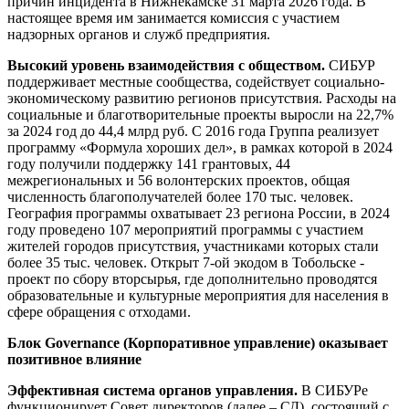
причин инцидента в Нижнекамске 31 марта 2026 года. В
настоящее время им занимается комиссия с участием
надзорных органов и служб предприятия.
Высокий уровень взаимодействия с обществом.
СИБУР
поддерживает местные сообщества, содействует социально-
экономическому развитию регионов присутствия. Расходы на
социальные и благотворительные проекты выросли на 22,7%
за 2024 год до 44,4 млрд руб. С 2016 года Группа реализует
программу «Формула хороших дел», в рамках которой в 2024
году получили поддержку 141 грантовых, 44
межрегиональных и 56 волонтерских проектов, общая
численность благополучателей более 170 тыс. человек.
География программы охватывает 23 региона России, в 2024
году проведено 107 мероприятий программы с участием
жителей городов присутствия, участниками которых стали
более 35 тыс. человек. Открыт 7-ой экодом в Тобольске -
проект по сбору вторсырья, где дополнительно проводятся
образовательные и культурные мероприятия для населения в
сфере обращения с отходами.
Блок Governance (Корпоративное управление) оказывает
позитивное влияние
Эффективная система органов управления.
В СИБУРе
функционирует Совет директоров (далее – СД), состоящий с