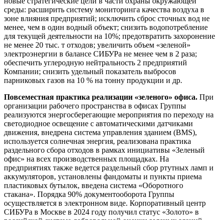
новые стратегические цели в части охраны окружающей
среды: расширить систему мониторинга качества воздуха в
зоне влияния предприятий; исключить сброс сточных вод не
менее, чем в один водный объект; снизить водопотребление
для текущей деятельности на 10%; предотвратить захоронение
не менее 20 тыс. т отходов; увеличить объем «зеленой»
электроэнергии в балансе СИБУРа не менее чем в 2 раза;
обеспечить углеродную нейтральность 2 предприятий
Компании; снизить удельный показатель выбросов
парниковых газов на 10 % на тонну продукции и др.
Повсеместная практика реализации «зеленого» офиса.
При
организации рабочего пространства в офисах Группы
реализуются энергосберегающие мероприятия по переходу на
светодиодное освещение с автоматическими датчиками
движения, внедрена система управления зданием (BMS),
используется солнечная энергия, реализована практика
раздельного сбора отходов в рамках инициативы «Зеленый
офис» на всех производственных площадках. На
предприятиях также ведется раздельный сбор ртутных ламп и
аккумуляторов, установлены фандоматы и пункты приема
пластиковых бутылок, введена система «Оборотного
стакана». Порядка 90% документооборота Группы
осуществляется в электронном виде. Корпоративный центр
СИБУРа в Москве в 2024 году получил статус «Золото» в