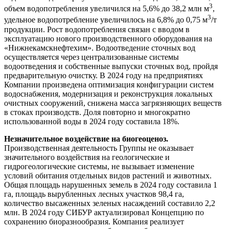
3
объем водопотребления увеличился на 5,6% до 38,2 млн м
,
3
удельное водопотребление увеличилось на 6,8% до 0,75 м
/т
продукции. Рост водопотребления связан с вводом в
эксплуатацию нового производственного оборудования на
«Нижнекамскнефтехим». Водоотведение сточных вод
осуществляется через централизованные системы
водоотведения и собственные выпуски сточных вод, пройдя
предварительную очистку. В 2024 году на предприятиях
Компании произведена оптимизация конфигурации систем
водоснабжения, модернизация и реконструкция локальных
очистных сооружений, снижена масса загрязняющих веществ
в стоках производств. Доля повторно и многократно
использованной воды в 2024 году составила 18%.
Незначительное воздействие на биогеоценоз.
Производственная деятельность Группы не оказывает
значительного воздействия на геологические и
гидрогеологические системы, не вызывает изменение
условий обитания отдельных видов растений и животных.
Общая площадь нарушенных земель в 2024 году составила 1
га, площадь вырубленных лесных участков 98,4 га,
количество высаженных зеленых насаждений составило 2,2
млн. В 2024 году СИБУР актуализировал Концепцию по
сохранению биоразнообразия. Компания реализует