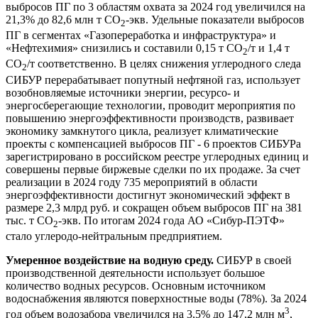
выбросов ПГ по 3 областям охвата за 2024 год увеличился на
21,3% до 82,6 млн т CO
-экв. Удельные показатели выбросов
2
ПГ в сегментах «Газопереработка и инфраструктура» и
«Нефтехимия» снизились и составили 0,15 т CO
/т и 1,4 т
2
CO
/т соответственно. В целях снижения углеродного следа
2
СИБУР перерабатывает попутный нефтяной газ, использует
возобновляемые источники энергии, ресурсо- и
энергосберегающие технологии, проводит мероприятия по
повышению энергоэффективности производств, развивает
экономику замкнутого цикла, реализует климатические
проекты с компенсацией выбросов ПГ - 6 проектов СИБУРа
зарегистрировано в российском реестре углеродных единиц и
совершены первые биржевые сделки по их продаже. За счет
реализации в 2024 году 735 мероприятий в области
энергоэффективности достигнут экономический эффект в
размере 2,3 млрд руб. и сокращен объем выбросов ПГ на 381
тыс. т СО
-экв. По итогам 2024 года АО «Сибур-ПЭТФ»
2
стало углеродо-нейтральным предприятием.
Умеренное воздействие на водную среду.
СИБУР в своей
производственной деятельности использует большое
количество водных ресурсов. Основным источником
водоснабжения являются поверхностные воды (78%). За 2024
3
год объем водозабора увеличился на 3,5% до 147,2 млн м
,