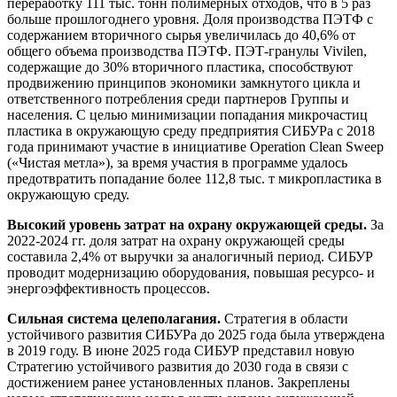
переработку 111 тыс. тонн полимерных отходов, что в 5 раз
больше прошлогоднего уровня. Доля производства ПЭТФ с
содержанием вторичного сырья увеличилась до 40,6% от
общего объема производства ПЭТФ. ПЭТ-гранулы Vivilen,
содержащие до 30% вторичного пластика, способствуют
продвижению принципов экономики замкнутого цикла и
ответственного потребления среди партнеров Группы и
населения. С целью минимизации попадания микрочастиц
пластика в окружающую среду предприятия СИБУРа с 2018
года принимают участие в инициативе Operation Clean Sweep
(«Чистая метла»), за время участия в программе удалось
предотвратить попадание более 112,8 тыс. т микропластика в
окружающую среду.
Высокий уровень затрат на охрану окружающей среды.
За
2022-2024 гг. доля затрат на охрану окружающей среды
составила 2,4% от выручки за аналогичный период. СИБУР
проводит модернизацию оборудования, повышая ресурсо- и
энергоэффективность процессов.
Сильная система целеполагания.
Стратегия в области
устойчивого развития СИБУРа до 2025 года была утверждена
в 2019 году. В июне 2025 года СИБУР представил новую
Стратегию устойчивого развития до 2030 года в связи с
достижением ранее установленных планов. Закреплены