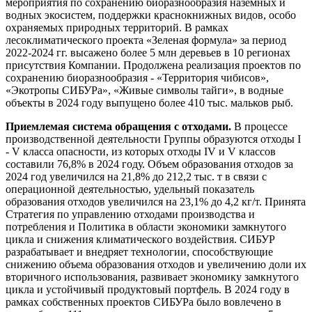
мероприятия по сохранению биоразнообразия наземных и
водных экосистем, поддержки краснокнижных видов, особо
охраняемых природных территорий. В рамках
лесоклиматического проекта «Зеленая формула» за период
2022-2024 гг. высажено более 5 млн деревьев в 10 регионах
присутствия Компании. Продолжена реализация проектов по
сохранению биоразнообразия - «Территория чибисов»,
«Экотропы СИБУРа», «Живые символы тайги», в водные
объекты в 2024 году выпущено более 410 тыс. мальков рыб.
Приемлемая система обращения с отходами.
В процессе
производственной деятельности Группы образуются отходы I
- V класса опасности, из которых отходы IV и V классов
составили 76,8% в 2024 году. Объем образования отходов за
2024 год увеличился на 21,8% до 212,2 тыс. т в связи с
операционной деятельностью, удельный показатель
образования отходов увеличился на 23,1% до 4,2 кг/т. Принята
Стратегия по управлению отходами производства и
потребления и Политика в области экономики замкнутого
цикла и снижения климатического воздействия. СИБУР
разрабатывает и внедряет технологии, способствующие
снижению объема образования отходов и увеличению доли их
вторичного использования, развивает экономику замкнутого
цикла и устойчивый продуктовый портфель. В 2024 году в
рамках собственных проектов СИБУРа было вовлечено в