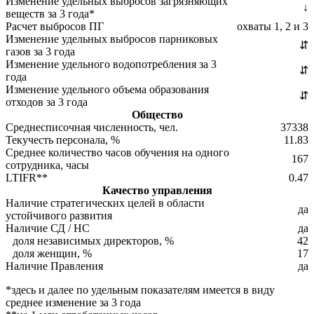
Изменение удельных выбросов загрязняющих
↓
веществ за 3 года*
Расчет выбросов ПГ
охваты 1, 2 и 3
Изменение удельных выбросов парниковых
⇵
газов за 3 года
Изменение удельного водопотребления за 3
⇵
года
Изменение удельного объема образования
⇵
отходов за 3 года
Общество
Среднесписочная численность, чел.
37338
Текучесть персонала, %
11.83
Среднее количество часов обучения на одного
167
сотрудника, часы
LTIFR**
0.47
Качество управления
Наличие стратегических целей в области
да
устойчивого развития
Наличие СД / НС
да
доля независимых директоров, %
42
доля женщин, %
17
Наличие Правления
да
*здесь и далее по удельным показателям имеется в виду
среднее изменение за 3 года