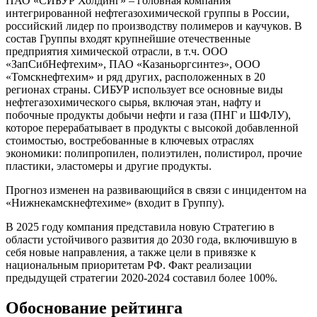
ПАО «СИБУР Холдинг» – головная компания
интегрированной нефтегазохимической группы в России,
российский лидер по производству полимеров и каучуков. В
состав Группы входят крупнейшие отечественные
предприятия химической отрасли, в т.ч. ООО
«ЗапСибНефтехим», ПАО «Казаньоргсинтез», ООО
«Томскнефтехим» и ряд других, расположенных в 20
регионах страны. СИБУР использует все основные виды
нефтегазохимического сырья, включая этан, нафту и
побочные продукты добычи нефти и газа (ПНГ и ШФЛУ),
которое перерабатывает в продукты с высокой добавленной
стоимостью, востребованные в ключевых отраслях
экономики: полипропилен, полиэтилен, полистирол, прочие
пластики, эластомеры и другие продукты.
Прогноз изменен на развивающийся в связи с инцидентом на
«Нижнекамскнефтехиме» (входит в Группу).
В 2025 году компания представила новую Стратегию в
области устойчивого развития до 2030 года, включившую в
себя новые направления, а также цели в привязке к
национальным приоритетам РФ. Факт реализации
предыдущей стратегии 2020-2024 составил более 100%.
Обоснование рейтинга