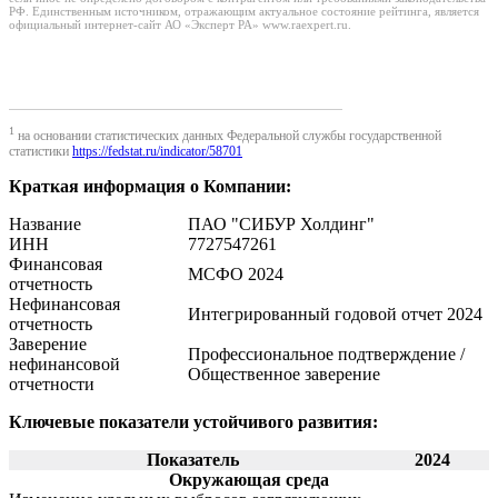
РФ. Единственным источником, отражающим актуальное состояние рейтинга, является
официальный интернет-сайт АО «Эксперт РА» www.raexpert.ru.
1
на основании статистических данных Федеральной службы государственной
статистики
https://fedstat.ru/indicator/58701
Краткая информация о Компании:
Название
ПАО "СИБУР Холдинг"
ИНН
7727547261
Финансовая
МСФО 2024
отчетность
Нефинансовая
Интегрированный годовой отчет 2024
отчетность
Заверение
Профессиональное подтверждение /
нефинансовой
Общественное заверение
отчетности
Ключевые показатели устойчивого развития:
Показатель
2024
Окружающая среда