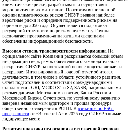
климатические риски, разрабатывать и осуществлять
мероприятия по их митигации. По итогам выполненной
оценки климатических рисков СИБУР выявил наиболее
вероятные риски и определил подверженность рискам на
горизонте до 2050 года. Осуществляется подготовка
регулярной отчетности по риск-менеджменту. Группа
располагает программно-аппаратными средствами
обеспечения информационной безопасности.
Высокая степень транспарентности информации.
На
официальном сайте Компании раскрывается большой объем
информации сверх рамок обязательного законодательного
раскрытия. СИБУР на постоянной основе подготавливает и
раскрывает Интегрированный годовой отчет об итогах
деятельности, в том числе в области устойчивого развития.
Отчет подготовлен в соответствии с международными
стандартами - GRI, МСФО S1 и S2, SASB, национальными
рекомендациями Минэкономразвития, Банка России и
Московской Биржи. Отчетность по устойчивому развитию
заверена независимым аудитором и прошла процедура
общественного заверения в РСПП. В
рэнкинге по ESG-
прозрачности
от «Эксперт РА» в 2025 году СИБУР занимает
лидирующее место.
Развитая практика реализации ответственной цепочки