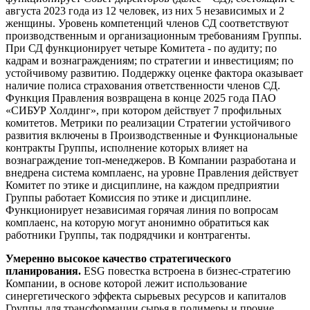
августа 2023 года из 12 человек, из них 5 независимых и 2
женщины. Уровень компетенций членов СД соответствуют
производственным и организационным требованиям Группы.
При СД функционирует четыре Комитета - по аудиту; по
кадрам и вознаграждениям; по стратегии и инвестициям; по
устойчивому развитию. Поддержку оценке фактора оказывает
наличие полиса страхования ответственности членов СД.
Функция Правления возвращена в конце 2025 года ПАО
«СИБУР Холдинг», при котором действует 7 профильных
комитетов. Метрики по реализации Стратегии устойчивого
развития включены в Производственные и Функциональные
контракты Группы, исполнение которых влияет на
вознаграждение топ-менеджеров. В Компании разработана и
внедрена система комплаенс, на уровне Правления действует
Комитет по этике и дисциплине, на каждом предприятии
Группы работает Комиссия по этике и дисциплине.
Функционирует независимая горячая линия по вопросам
комплаенс, на которую могут анонимно обратиться как
работники Группы, так подрядчики и контрагенты.
Умеренно высокое качество стратегического
планирования.
ESG повестка встроена в бизнес-стратегию
Компании, в основе которой лежит использование
синергетического эффекта сырьевых ресурсов и капиталов
Группы для трансформации сырья в полимеры и прочие