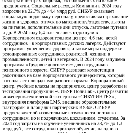
осмотры в центрах здоровья, расположенных на каждом
предприятии. Социальные расходы Компании в 2024 году
возросли на 22,7% до 44,4 млрд руб. СИБУР оказывает
социальную поддержку персоналу, предоставляя страхование
жизни и здоровья, отпуск по материнству/отцовству, льготы
на питание, дополнительные дни отпуска, льготные путевки
и др. В 2024 году 6,4 тыс. человек отдохнули в
Корпоративном оздоровительном центре, 4,6 тыс. детей
сотрудников - в корпоративных детских лагерях. Действуют
программы укрепления здоровья, а также меры поддержки
релоцированных сотрудников, родителей, женщин в
промышленности, детей и ветеранов. В 2024 году запущена
программа «Трудовое долголетие» для сотрудников
пенсионного возраста. СИБУР развивает компетенции
работников на базе Корпоративного университета, который
располагает площадками разного формата: Корпоративный
центр, учебные классы на предприятиях, центр разработки и
тестирования продукции «СИБУР ПолиЛаб», центр развития
инженерно-технической экспертизы «СИБУРИНТЕХ»,
внутренняя платформа LMS, внешние образовательные
платформы и площадки партнерских ВУЗов. СИБУР
предоставляет образовательные возможности не только
сотрудникам, но и подрядчикам, школьникам, студентам. За
2024 год затраты на обучение увеличились на 38,7% до 1,3
млрд руб., все сотрудники проходят обучение, на одного