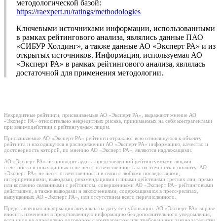
методологической базой:
https://raexpert.ru/ratings/methodologies
Ключевыми источниками информации, использованными
в рамках рейтингового анализа, являлись данные ПАО
«СИБУР Холдинг», а также данные АО «Эксперт РА» и из
открытых источников. Информация, используемая АО
«Эксперт РА» в рамках рейтингового анализа, являлась
достаточной для применения методологии.
Некредитные рейтинги, присваиваемые АО «Эксперт РА», выражают мнение АО
«Эксперт РА» относительно некредитных рисков, принимаемых на себя контрагентами
при взаимодействии с рейтингуемым лицом.
Присваиваемые АО «Эксперт РА» рейтинги отражают всю относящуюся к объекту
рейтинга и находящуюся в распоряжении АО «Эксперт РА» информацию, качество и
достоверность которой, по мнению АО «Эксперт РА», являются надлежащими.
АО «Эксперт РА» не проводит аудита представленной рейтингуемыми лицами
отчётности и иных данных и не несёт ответственность за их точность и полноту. АО
«Эксперт РА» не несет ответственности в связи с любыми последствиями,
интерпретациями, выводами, рекомендациями и иными действиями третьих лиц, прямо
или косвенно связанными с рейтингом, совершенными АО «Эксперт РА» рейтинговыми
действиями, а также выводами и заключениями, содержащимися в пресс-релизах,
выпущенных АО «Эксперт РА», или отсутствием всего перечисленного.
Представленная информация актуальна на дату её публикации. АО «Эксперт РА» вправе
вносить изменения в представленную информацию без дополнительного уведомления,
если иное не определено договором с контрагентом или требованиями законодательства