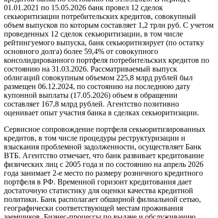
01.01.2021 по 15.05.2026 банк провел 12 сделок
секьюритизации потребительских кредитов, совокупный
объем выпусков по которым составляет 1,2 трлн руб. С учетом
проведенных 12 сделок секьюритизации, в том числе
рейтингуемого выпуска, банк секьюритизирует (по остатку
основного долга) более 59,4% от совокупного
консолидированного портфеля потребительских кредитов по
состоянию на 31.03.2026. Рассматриваемый выпуск
облигаций совокупным объемом 225,8 млрд рублей был
размещен 06.12.2024, по состоянию на последнюю дату
купонной выплаты (17.05.2026) объем в обращении
составляет 167,8 млрд рублей. Агентство позитивно
оценивает опыт участия банка в сделках секьюритизации.
Сервисное сопровождение портфеля секьюритизированных
кредитов, в том числе процедуры реструктуризации и
взыскания проблемной задолженности, осуществляет Банк
ВТБ. Агентство отмечает, что банк развивает кредитование
физических лиц с 2005 года и по состоянию на апрель 2026
года занимает 2-е место по размеру розничного кредитного
портфеля в РФ. Временной горизонт кредитования дает
достаточную статистику для оценки качества кредитной
политики. Банк располагает обширной филиальной сетью,
географически соответствующей местам проживания
заемщиков. Бизнес-процессы по выдаче и обслуживанию