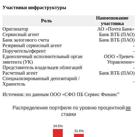
Участники инфраструктуры
Наименование
Роль
участника
Оригинатор
АО «Почта Банк»
Сервисный агент
Банк ВТБ (ПАО)
Банк залогового счета
Банк ВТБ (ПАО)
Резервный сервисный агент
-
Поручитель/оферент
-
Единоличный исполнительный орган
ООО «Тревеч-
эмитента (УК)
Управление»
Представитель владельцев облигаций
-
Расчетный агент
Банк ВТБ (ПАО)
Специализированный депозитарий /
-
Хранитель
Источник: по данным ООО «СФО ПБ Сервис Финанс"
Распределение портфеля по уровню процентной
ставки
34.5%
31.6%