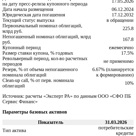
17.05.2026
на дату пресс-релиза купонного периода
Дата начала размещения
06.12.2024
Юридическая дата погашения
17.12.2032
Текущий статус выпуска
в обращении
Первоначальный номинал облигаций,
225.8
млрд руб.
Непогашенный номинал облигаций, млрд
167.8
руб.
Купонный период
ежемесячно
Размер ставки купона, % годовых
17.5%
Револьверный период, кол-во расчетных
не применимо
периодов
Резерв, % от объема непогашенного
6.67% (планируется
номинала облигаций
к формированию)
Clean-up call, % от перв. номинала
10%
облигаций
Источник: расчеты «Эксперт РА» по данным ООО «СФО ПБ
Сервис Финанс»
Параметры базовых активов
Показатель
31.03.2026
потребительские
Тип актива
кредиты