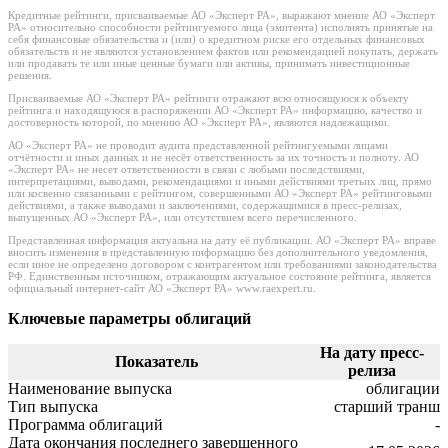
Кредитные рейтинги, присваиваемые АО «Эксперт РА», выражают мнение АО «Эксперт
РА» относительно способности рейтингуемого лица (эмитента) исполнять принятые на
себя финансовые обязательства и (или) о кредитном риске его отдельных финансовых
обязательств и не являются установлением фактов или рекомендацией покупать, держать
или продавать те или иные ценные бумаги или активы, принимать инвестиционные
решения.
Присваиваемые АО «Эксперт РА» рейтинги отражают всю относящуюся к объекту
рейтинга и находящуюся в распоряжении АО «Эксперт РА» информацию, качество и
достоверность которой, по мнению АО «Эксперт РА», являются надлежащими.
АО «Эксперт РА» не проводит аудита представленной рейтингуемыми лицами
отчётности и иных данных и не несёт ответственность за их точность и полноту. АО
«Эксперт РА» не несет ответственности в связи с любыми последствиями,
интерпретациями, выводами, рекомендациями и иными действиями третьих лиц, прямо
или косвенно связанными с рейтингом, совершенными АО «Эксперт РА» рейтинговыми
действиями, а также выводами и заключениями, содержащимися в пресс-релизах,
выпущенных АО «Эксперт РА», или отсутствием всего перечисленного.
Представленная информация актуальна на дату её публикации. АО «Эксперт РА» вправе
вносить изменения в представленную информацию без дополнительного уведомления,
если иное не определено договором с контрагентом или требованиями законодательства
РФ. Единственным источником, отражающим актуальное состояние рейтинга, является
официальный интернет-сайт АО «Эксперт РА» www.raexpert.ru.
Ключевые параметры облигаций
На дату пресс-
Показатель
релиза
Наименование выпуска
облигации
Тип выпуска
старший транш
Программа облигаций
-
Дата окончания последнего завершенного