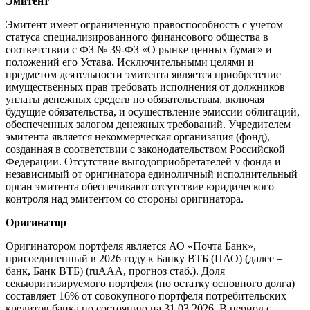
Эмитент
Эмитент имеет ограниченную правоспособность с учетом
статуса специализированного финансового общества в
соответствии с ФЗ № 39-ФЗ «О рынке ценных бумаг» и
положений его Устава. Исключительными целями и
предметом деятельности эмитента является приобретение
имущественных прав требовать исполнения от должников
уплаты денежных средств по обязательствам, включая
будущие обязательства, и осуществление эмиссии облигаций,
обеспеченных залогом денежных требований. Учредителем
эмитента является некоммерческая организация (фонд),
созданная в соответствии с законодательством Российской
Федерации. Отсутствие выгодоприобретателей у фонда и
независимый от оригинатора единоличный исполнительный
орган эмитента обеспечивают отсутствие юридического
контроля над эмитентом со стороны оригинатора.
Оригинатор
Оригинатором портфеля является АО «Почта Банк»,
присоединенный в 2026 году к Банку ВТБ (ПАО) (далее –
банк, Банк ВТБ) (ruAAA, прогноз стаб.). Доля
секьюритизируемого портфеля (по остатку основного долга)
составляет 16% от совокупного портфеля потребительских
кредитов банка по состоянию на 31.03.2026. В период с