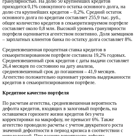
гранулярностью. На долю 50 крупнейших кредитов
приходится 0,1% совокупного остатка основного долга, на
долю ста крупнейших кредитов – 0,2%. Средний остаток
основного долга по кредитам составляет 255,9 тыс. руб.,
общее количество кредитов в секьюритизируемом портфеле
составляет около 0,8 млн. Высокий уровень гранулярности
портфеля оценивается агентством позитивно. Доля заемщиков
– зарплатных клиентов банка по остатку долга составляет 8%.
Средневзвешенная процентная ставка кредитов в
секьюритизированном портфеле составила 19,2% годовых.
Средневзвешенный срок кредитов с даты выдачи составляет
26,4 месяцев по состоянию на дату анализа,
средневзвешенный срок до погашения – 41,9 месяцев.
Агентство положительно оценивает уровень выдержанности
кредитов в секьюритизированном портфеле.
Кредитное качество портфеля
По расчетам агентства, средневзвешенная вероятность
дефолта кредитов, входящих в залоговый портфель, на
оставшемся горизонте жизни кредитов без учета
корректировки на макрофазу, не превысит 6%. Также
агентство проводило расчеты с учетом двукратного роста
значений дефолтности в период кризиса в соответствии с
методологией. При расчете вероятности дефолта