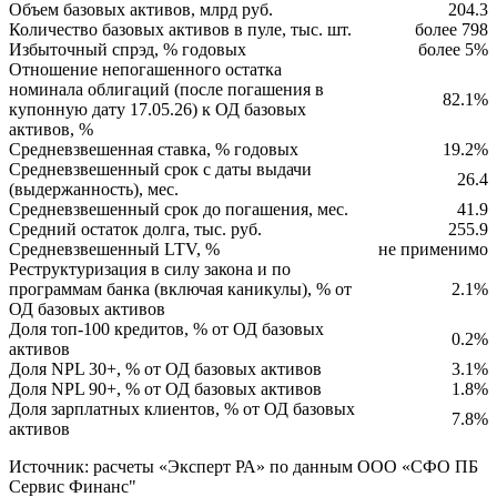
Объем базовых активов, млрд руб.
204.3
Количество базовых активов в пуле, тыс. шт.
более 798
Избыточный спрэд, % годовых
более 5%
Отношение непогашенного остатка
номинала облигаций (после погашения в
82.1%
купонную дату 17.05.26) к ОД базовых
активов, %
Средневзвешенная ставка, % годовых
19.2%
Средневзвешенный срок с даты выдачи
26.4
(выдержанность), мес.
Средневзвешенный срок до погашения, мес.
41.9
Средний остаток долга, тыс. руб.
255.9
Средневзвешенный LTV, %
не применимо
Реструктуризация в силу закона и по
программам банка (включая каникулы), % от
2.1%
ОД базовых активов
Доля топ-100 кредитов, % от ОД базовых
0.2%
активов
Доля NPL 30+, % от ОД базовых активов
3.1%
Доля NPL 90+, % от ОД базовых активов
1.8%
Доля зарплатных клиентов, % от ОД базовых
7.8%
активов
Источник: расчеты «Эксперт РА» по данным ООО «СФО ПБ
Сервис Финанс"