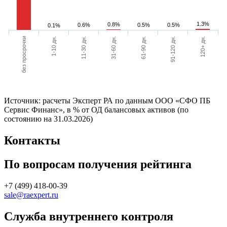
1.3%
0.8%
0.6%
0.5%
0.5%
0.1%
без просрочки
120+ дн.
91-120 дн.
61-90 дн.
31-60 дн.
11-30 дн.
1-10 дн.
Источник: расчеты Эксперт РА по данным ООО «СФО ПБ
Сервис Финанс», в % от ОД балансовых активов (по
состоянию на 31.03.2026)
Контакты
По вопросам получения рейтинга
+7 (499) 418-00-39
sale@raexpert.ru
Служба внутреннего контроля