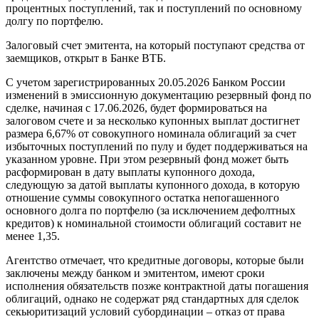
процентных поступлений, так и поступлений по основному
долгу по портфелю.
Залоговый счет эмитента, на который поступают средства от
заемщиков, открыт в Банке ВТБ.
С учетом зарегистрированных 20.05.2026 Банком России
изменений в эмиссионную документацию резервный фонд по
сделке, начиная с 17.06.2026, будет формироваться на
залоговом счете и за несколько купонных выплат достигнет
размера 6,67% от совокупного номинала облигаций за счет
избыточных поступлений по пулу и будет поддерживаться на
указанном уровне. При этом резервный фонд может быть
расформирован в дату выплаты купонного дохода,
следующую за датой выплаты купонного дохода, в которую
отношение суммы совокупного остатка непогашенного
основного долга по портфелю (за исключением дефолтных
кредитов) к номинальной стоимости облигаций составит не
менее 1,35.
Агентство отмечает, что кредитные договоры, которые были
заключены между банком и эмитентом, имеют сроки
исполнения обязательств позже контрактной даты погашения
облигаций, однако не содержат ряд стандартных для сделок
секьюритизаций условий субординации – отказ от права