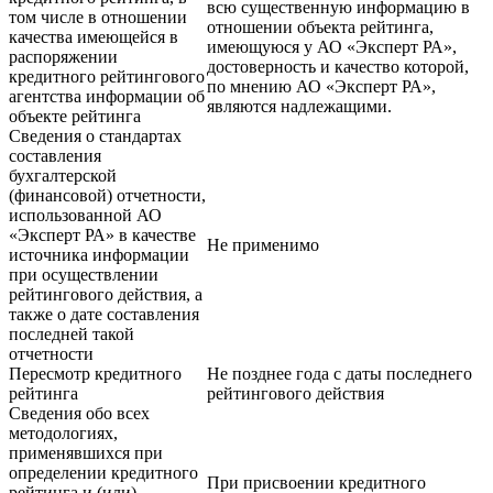
всю существенную информацию в
том числе в отношении
отношении объекта рейтинга,
качества имеющейся в
имеющуюся у АО «Эксперт РА»,
распоряжении
достоверность и качество которой,
кредитного рейтингового
по мнению АО «Эксперт РА»,
агентства информации об
являются надлежащими.
объекте рейтинга
Сведения о стандартах
составления
бухгалтерской
(финансовой) отчетности,
использованной АО
«Эксперт РА» в качестве
Не применимо
источника информации
при осуществлении
рейтингового действия, а
также о дате составления
последней такой
отчетности
Пересмотр кредитного
Не позднее года с даты последнего
рейтинга
рейтингового действия
Сведения обо всех
методологиях,
применявшихся при
определении кредитного
При присвоении кредитного
рейтинга и (или)