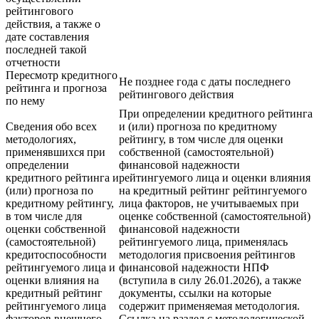
рейтингового
действия, а также о
дате составления
последней такой
отчетности
Пересмотр кредитного
Не позднее года с даты последнего
рейтинга и прогноза
рейтингового действия
по нему
При определении кредитного рейтинга
Сведения обо всех
и (или) прогноза по кредитному
методологиях,
рейтингу, в том числе для оценки
применявшихся при
собственной (самостоятельной)
определении
финансовой надежности
кредитного рейтинга и
рейтингуемого лица и оценки влияния
(или) прогноза по
на кредитный рейтинг рейтингуемого
кредитному рейтингу,
лица факторов, не учитываемых при
в том числе для
оценке собственной (самостоятельной)
оценки собственной
финансовой надежности
(самостоятельной)
рейтингуемого лица, применялась
кредитоспособности
методология присвоения рейтингов
рейтингуемого лица и
финансовой надежности НПФ
оценки влияния на
(вступила в силу 26.01.2026), а также
кредитный рейтинг
документы, ссылки на которые
рейтингуемого лица
содержит применяемая методология.
факторов внешнего
Ссылка на раздел с методологической