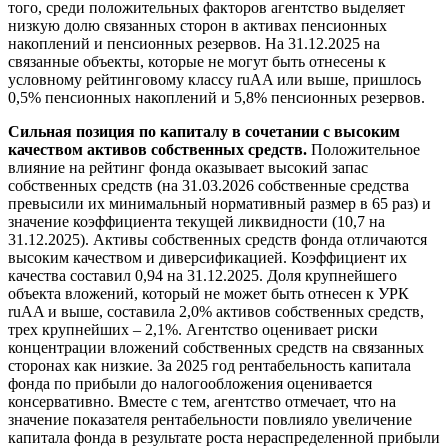
того, среди положительных факторов агентство выделяет
низкую долю связанных сторон в активах пенсионных
накоплений и пенсионных резервов. На 31.12.2025 на
связанные объекты, которые не могут быть отнесены к
условному рейтинговому классу ruAA или выше, пришлось
0,5% пенсионных накоплений и 5,8% пенсионных резервов.
Сильная позиция по капиталу в сочетании с высоким
качеством активов собственных средств.
Положительное
влияние на рейтинг фонда оказывает высокий запас
собственных средств (на 31.03.2026 собственные средства
превысили их минимальный нормативный размер в 65 раз) и
значение коэффициента текущей ликвидности (10,7 на
31.12.2025). Активы собственных средств фонда отличаются
высоким качеством и диверсификацией. Коэффициент их
качества составил 0,94 на 31.12.2025. Доля крупнейшего
объекта вложений, который не может быть отнесен к УРК
ruAA и выше, составила 2,0% активов собственных средств,
трех крупнейших – 2,1%. Агентство оценивает риски
концентрации вложений собственных средств на связанных
сторонах как низкие. За 2025 год рентабельность капитала
фонда по прибыли до налогообложения оценивается
консервативно. Вместе с тем, агентство отмечает, что на
значение показателя рентабельности повлияло увеличение
капитала фонда в результате роста нераспределенной прибыли