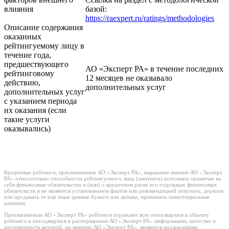
влияния
базой:
https://raexpert.ru/ratings/methodologies
Описание содержания
оказанных
рейтингуемому лицу в
течение года,
предшествующего
АО «Эксперт РА» в течение последних
рейтинговому
12 месяцев не оказывало
действию,
дополнительных услуг
дополнительных услуг
с указанием периода
их оказания (если
такие услуги
оказывались)
Кредитные рейтинги, присваиваемые АО «Эксперт РА», выражают мнение АО «Эксперт
РА» относительно способности рейтингуемого лица (эмитента) исполнять принятые на
себя финансовые обязательства и (или) о кредитном риске его отдельных финансовых
обязательств и не являются установлением фактов или рекомендацией покупать, держать
или продавать те или иные ценные бумаги или активы, принимать инвестиционные
решения.
Присваиваемые АО «Эксперт РА» рейтинги отражают всю относящуюся к объекту
рейтинга и находящуюся в распоряжении АО «Эксперт РА» информацию, качество и
достоверность которой, по мнению АО «Эксперт РА», являются надлежащими.