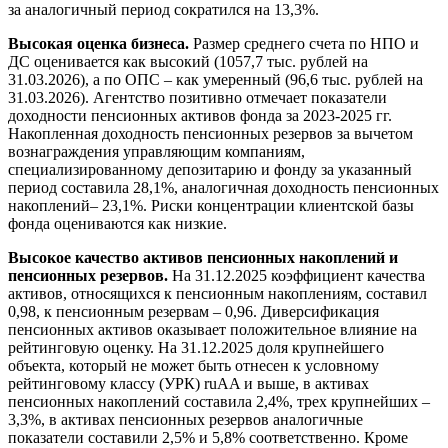
за аналогичный период сократился на 13,3%.
Высокая оценка бизнеса.
Размер среднего счета по НПО и
ДС оценивается как высокий (1057,7 тыс. рублей на
31.03.2026), а по ОПС – как умеренный (96,6 тыс. рублей на
31.03.2026). Агентство позитивно отмечает показатели
доходности пенсионных активов фонда за 2023-2025 гг.
Накопленная доходность пенсионных резервов за вычетом
вознаграждения управляющим компаниям,
специализированному депозитарию и фонду за указанный
период составила 28,1%, аналогичная доходность пенсионных
накоплений– 23,1%. Риски концентрации клиентской базы
фонда оцениваются как низкие.
Высокое качество активов пенсионных накоплений и
пенсионных резервов.
На 31.12.2025 коэффициент качества
активов, относящихся к пенсионным накоплениям, составил
0,98, к пенсионным резервам – 0,96. Диверсификация
пенсионных активов оказывает положительное влияние на
рейтинговую оценку. На 31.12.2025 доля крупнейшего
объекта, который не может быть отнесен к условному
рейтинговому классу (УРК) ruAA и выше, в активах
пенсионных накоплений составила 2,4%, трех крупнейших –
3,3%, в активах пенсионных резервов аналогичные
показатели составили 2,5% и 5,8% соответственно. Кроме