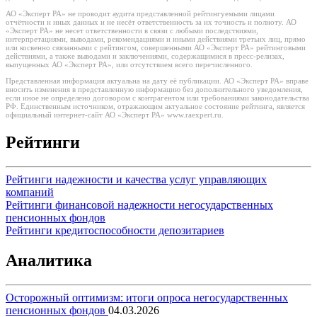
АО «Эксперт РА» не проводит аудита представленной рейтингуемыми лицами
отчётности и иных данных и не несёт ответственность за их точность и полноту. АО
«Эксперт РА» не несет ответственности в связи с любыми последствиями,
интерпретациями, выводами, рекомендациями и иными действиями третьих лиц, прямо
или косвенно связанными с рейтингом, совершенными АО «Эксперт РА» рейтинговыми
действиями, а также выводами и заключениями, содержащимися в пресс-релизах,
выпущенных АО «Эксперт РА», или отсутствием всего перечисленного.
Представленная информация актуальна на дату её публикации. АО «Эксперт РА» вправе
вносить изменения в представленную информацию без дополнительного уведомления,
если иное не определено договором с контрагентом или требованиями законодательства
РФ. Единственным источником, отражающим актуальное состояние рейтинга, является
официальный интернет-сайт АО «Эксперт РА» www.raexpert.ru.
Рейтинги
Рейтинги надежности и качества услуг управляющих
компаний
Рейтинги финансовой надежности негосударственных
пенсионных фондов
Рейтинги кредитоспособности депозитариев
Аналитика
Осторожный оптимизм: итоги опроса негосударственных
пенсионных фондов
04.03.2026