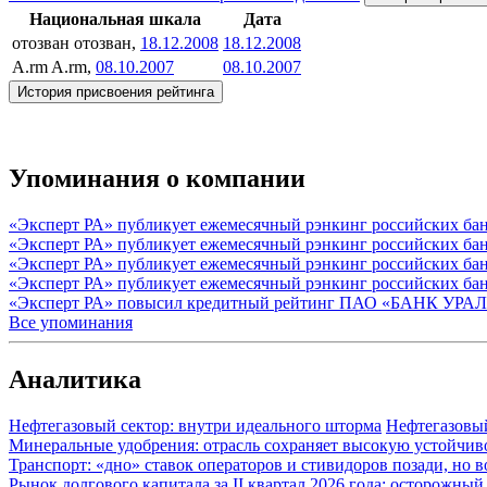
Национальная шкала
Дата
отозван
отозван,
18.12.2008
18.12.2008
A.rm
A.rm,
08.10.2007
08.10.2007
История присвоения рейтинга
Упоминания о компании
«Эксперт РА» публикует ежемесячный рэнкинг российских бан
«Эксперт РА» публикует ежемесячный рэнкинг российских бан
«Эксперт РА» публикует ежемесячный рэнкинг российских банк
«Эксперт РА» публикует ежемесячный рэнкинг российских бан
«Эксперт РА» повысил кредитный рейтинг ПАО «БАНК УРАЛС
Все упоминания
Аналитика
Нефтегазовый сектор: внутри идеального шторма
Нефтегазовы
Минеральные удобрения: отрасль сохраняет высокую устойчив
Транспорт: «дно» ставок операторов и стивидоров позади, но 
Рынок долгового капитала за II квартал 2026 года: осторожн