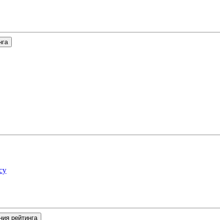
нга
су
ния рейтинга