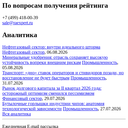
По вопросам получения рейтинга
+7 (499) 418-00-39
sale@raexpert.ru
Аналитика
Нефтегазовый сектор: внутри идеального шторма
Нефтегазовый сектор
,
06.08.2026
Минеральные удобрения: отрасль сохраняет высокую
устойчивость вопреки внешним рискам
Промышленность
,
05.08.2026
Транспорт: «дно» ставок операторов и стивидоров позади, но
восстановление не будет быстрым
Промышленность
,
31.07.2026
Рынок долгового капитала за II квартал 2026 года:
осторожный оптимизм сменился пессимизмом
Финансовый сектор
,
29.07.2026
Бутылочные горлышки индустрии чипов: анатомия
технологической зависимости
Промышленность
,
27.07.2026
Вся аналитика
Ежедневная E-mail рассылка