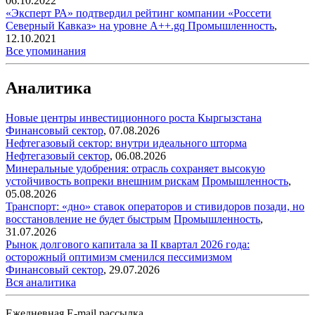
06.10.2022
«Эксперт РА» подтвердил рейтинг компании «Россети
Северный Кавказ» на уровне А++.gq
Промышленность
,
12.10.2021
Все упоминания
Аналитика
Новые центры инвестиционного роста Кыргызстана
Финансовый сектор
,
07.08.2026
Нефтегазовый сектор: внутри идеального шторма
Нефтегазовый сектор
,
06.08.2026
Минеральные удобрения: отрасль сохраняет высокую
устойчивость вопреки внешним рискам
Промышленность
,
05.08.2026
Транспорт: «дно» ставок операторов и стивидоров позади, но
восстановление не будет быстрым
Промышленность
,
31.07.2026
Рынок долгового капитала за II квартал 2026 года:
осторожный оптимизм сменился пессимизмом
Финансовый сектор
,
29.07.2026
Вся аналитика
Ежедневная E-mail рассылка