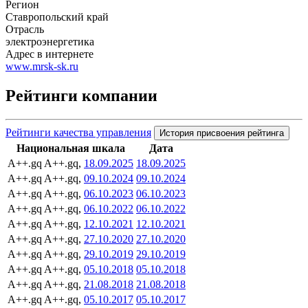
Регион
Ставропольский край
Отрасль
электроэнергетика
Адрес в интернете
www.mrsk-sk.ru
Рейтинги компании
Рейтинги качества управления
История присвоения рейтинга
Национальная шкала
Дата
A++.gq
A++.gq,
18.09.2025
18.09.2025
A++.gq
A++.gq,
09.10.2024
09.10.2024
A++.gq
A++.gq,
06.10.2023
06.10.2023
A++.gq
A++.gq,
06.10.2022
06.10.2022
A++.gq
A++.gq,
12.10.2021
12.10.2021
A++.gq
A++.gq,
27.10.2020
27.10.2020
A++.gq
A++.gq,
29.10.2019
29.10.2019
A++.gq
A++.gq,
05.10.2018
05.10.2018
A++.gq
A++.gq,
21.08.2018
21.08.2018
A++.gq
A++.gq,
05.10.2017
05.10.2017