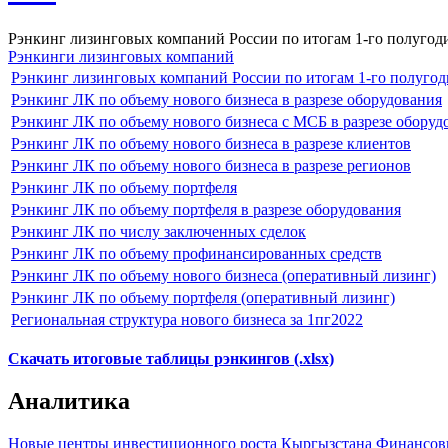
Рэнкинг лизинговых компаний России по итогам 1-го полугоди
Рэнкинги лизинговых компаний
Рэнкинг лизинговых компаний России по итогам 1-го полугод
Рэнкинг ЛК по объему нового бизнеса в разрезе оборудования
Рэнкинг ЛК по объему нового бизнеса с МСБ в разрезе оборуд
Рэнкинг ЛК по объему нового бизнеса в разрезе клиентов
Рэнкинг ЛК по объему нового бизнеса в разрезе регионов
Рэнкинг ЛК по объему портфеля
Рэнкинг ЛК по объему портфеля в разрезе оборудования
Рэнкинг ЛК по числу заключенных сделок
Рэнкинг ЛК по объему профинансированных средств
Рэнкинг ЛК по объему нового бизнеса (оперативный лизинг)
Рэнкинг ЛК по объему портфеля (оперативный лизинг)
Региональная структура нового бизнеса за 1пг2022
Скачать итоговые таблицы рэнкингов (.xlsx)
Аналитика
Новые центры инвестиционного роста Кыргызстана
Финансов