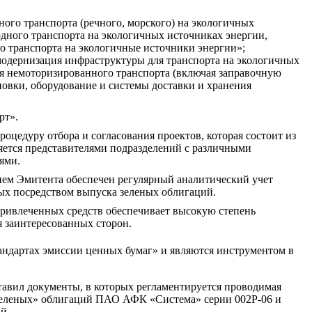
ного транспорта (речного, морского) на экологичных
одного транспорта на экологичных источниках энергии,
о транспорта на экологичные источники энергии»;
 модернизация инфраструктуры для транспорта на экологичных
ля немоторизированного транспорта (включая заправочную
новки, оборудование и системы доставки и хранения
рт».
оцедуру отбора и согласования проектов, которая состоит из
яется представителями подразделений с различными
ями.
м Эмитента обеспечен регулярный аналитический учет
ых посредством выпуска зеленых облигаций.
привлеченных средств обеспечивает высокую степень
я заинтересованных сторон.
ндартах эмиссии ценных бумаг» и являются инструментом в
авил документы, в которых регламентируется проводимая
«зеленых» облигаций ПАО АФК «Система» серии 002Р-06 и
й.