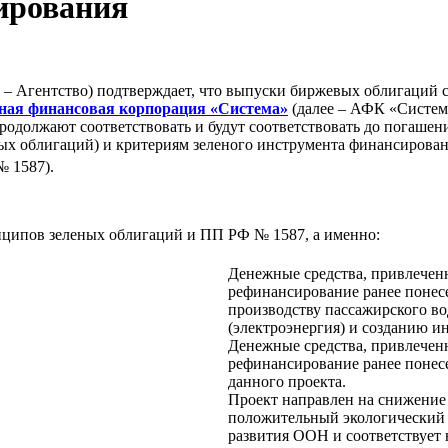
ирования
– Агентство) подтверждает, что выпуски биржевых облигаций се
ная финансовая корпорация «Система»
(далее – АФК «Систем
продолжают соответствовать и будут соответствовать до погаше
ых облигаций) и критериям зеленого инструмента финансирован
№ 1587).
ципов зеленых облигаций и ПП РФ № 1587, а именно:
Денежные средства, привлечен
рефинансирование ранее понесе
производству пассажирского во
(электроэнергия) и созданию и
Денежные средства, привлечен
рефинансирование ранее понесе
данного проекта.
Проект направлен на снижение
положительный экологический 
развития ООН и соответствуе