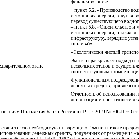
финансирования:
– пункт 5.2. «Производство вод
источниках энергии, закупка в
перевод существующего водног
– пункт 5.8. «Строительство и
источниках энергии, а также д
инфраструктуру, зарядные уста
топлива)».
«Экологически чистый транспо
Эмитент раскрывает подход и пр
едварительном этапе
нескольких этапов и осуществл
соответствующими компетенци
Функциональным подразделение
денежных средств, привлеченн
Отчетность об использовании 
детализации и прозрачности дл
ваниям Положения Банка России от 19.12.2019 № 706-П «О ста
оставила всю необходимую информацию. Эмитент также предост
м использовании денежных средств, полученных от размещения 
ствуют требованиям ПП РФ № 1587 и Принципов зеленых облигаци