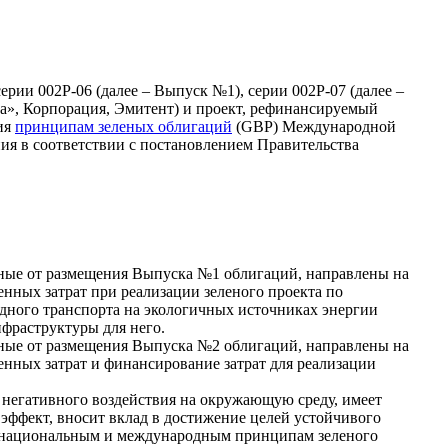
рии 002Р-06 (далее – Выпуск №1), серии 002Р-07 (далее –
а», Корпорация, Эмитент) и проект, рефинансируемый
ния
принципам зеленых облигаций
(GBP) Международной
ия в соответствии с постановлением Правительства
ные от размещения Выпуска №1 облигаций, направлены на
нных затрат при реализации зеленого проекта по
дного транспорта на экологичных источниках энергии
нфраструктуры для него.
ные от размещения Выпуска №2 облигаций, направлены на
нных затрат и финансирование затрат для реализации
 негативного воздействия на окружающую среду, имеет
эффект, вносит вклад в достижение целей устойчивого
т национальным и международным принципам зеленого