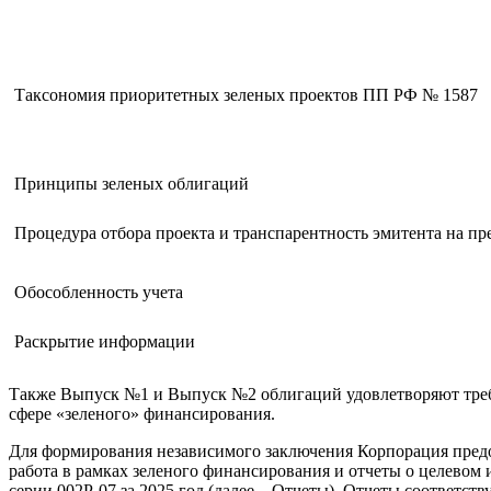
Таксономия приоритетных зеленых проектов ПП РФ № 1587
Принципы зеленых облигаций
Процедура отбора проекта и транспарентность эмитента на пр
Обособленность учета
Раскрытие информации
Также Выпуск №1 и Выпуск №2 облигаций удовлетворяют требо
сфере «зеленого» финансирования.
Для формирования независимого заключения Корпорация пред
работа в рамках зеленого финансирования и отчеты о целево
серии 002Р-07 за 2025 год (далее – Отчеты). Отчеты соответ