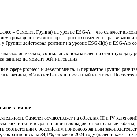
далее – Самолет, Группа) на уровне ESG-A+, что означает высо
ением срока действия договора. Прогноз изменен на развивающи
 у Группы действовал рейтинг на уровне ESG-II(b) и ESG-A в с
ряда экологических, социальных показателей на отчетную дату
ра данных на момент рейтингования.
й в сфере proptech и девелопмента. В периметре Группы разви
евые активы, «Самолет Банк» и проектный институт. По состоян
льное влияние
ятельность Самолет осуществляет на объектах III и IV категор
сы расчистки и выравнивания площадок, строительные работы, 
ся в соответствии с российским природоохранным законодательс
сократившись на 34,1%, однако в 2024 году (далее также – отчет