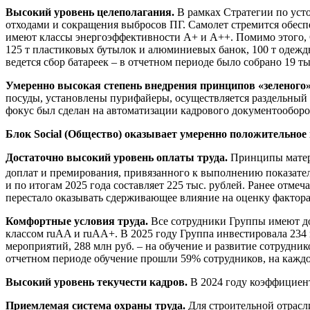
Высокий уровень целеполагания.
В рамках Стратегии по уст
отходами и сокращения выбросов ПГ. Самолет стремится обесп
имеют классы энергоэффективности А+ и А++. Помимо этого, С
125 т пластиковых бутылок и алюминиевых банок, 100 т одежд
ведется сбор батареек – в отчетном периоде было собрано 19 ты
Умеренно высокая степень внедрения принципов «зеленого»
посуды, установлены пурифайеры, осуществляется раздельный 
фокус был сделан на автоматизации кадрового документообор
Блок Social (Общество) оказывает умеренно положительное
Достаточно высокий уровень оплаты труда.
Принципы матери
доплат и премирования, привязанного к выполнению показател
и по итогам 2025 года составляет 225 тыс. рублей. Ранее отм
перестало оказывать сдерживающее влияние на оценку фактора
Комфортные условия труда.
Все сотрудники Группы имеют до
классом ruAA и ruAА+. В 2025 году Группа инвестировала 234 
мероприятий, 288 млн руб. – на обучение и развитие сотрудн
отчетном периоде обучение прошли 59% сотрудников, на каждо
Высокий уровень текучести кадров.
В 2024 году коэффициент 
Приемлемая система охраны труда.
Для строительной отрасл