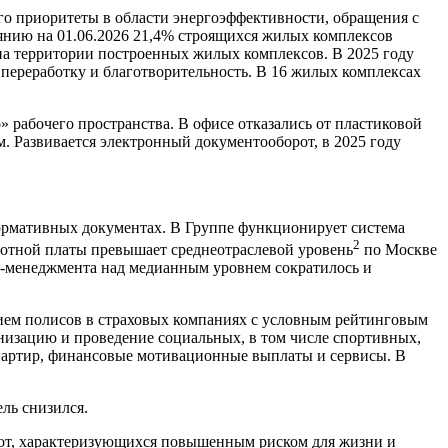
го приоритеты в области энергоэффективности, обращения с
оянию на 01.06.2026 21,4% строящихся жилых комплексов
на территории построенных жилых комплексов. В 2025 году
переработку и благотворительность. В 16 жилых комплексах
 рабочего пространства. В офисе отказались от пластиковой
. Развивается электронный документооборот, в 2025 году
рмативных документах. В Группе функционирует система
2
ботной платы превышает среднеотраслевой уровень
по Москве
оп-менеджмента над медианным уровнем сократилось и
ием полисов в страховых компаниях с условным рейтинговым
анизацию и проведение социальных, в том числе спортивных,
квартир, финансовые мотивационные выплаты и сервисы. В
ль снизился.
бот, характеризующихся повышенным риском для жизни и