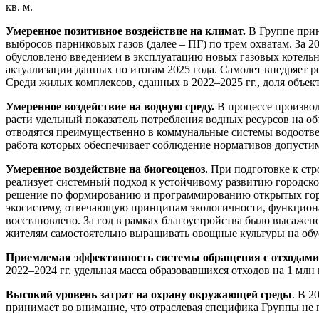
кв. м.
Умеренное позитивное воздействие на климат.
В Группе приня
выбросов парниковых газов (далее – ПГ) по трем охватам. За 20
обусловлено введением в эксплуатацию новых газовых котельн
актуализации данных по итогам 2025 года. Самолет внедряет
Среди жилых комплексов, сданных в 2022–2025 гг., доля объек
Умеренное воздействие на водную среду.
В процессе производ
расти удельный показатель потребления водных ресурсов на объ
отводятся преимущественно в коммунальные системы водоотвед
работа которых обеспечивает соблюдение нормативов допустим
Умеренное воздействие на биогеоценоз.
При подготовке к стро
реализует системный подход к устойчивому развитию городско
решение по формированию и программированию открытых город
экосистему, отвечающую принципам экологичности, функционал
восстановлено. За год в рамках благоустройства было высаже
жителям самостоятельно выращивать овощные культуры на обу
Приемлемая эффективность системы обращения с отходами
2022–2024 гг. удельная масса образовавшихся отходов на 1 млн к
Высокий уровень затрат на охрану окружающей среды
. В 2
принимает во внимание, что отраслевая специфика Группы не 