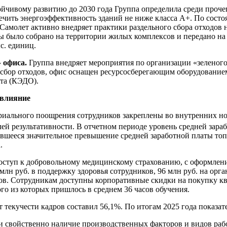
ойчивому развитию до 2030 года Группа определила среди проче
ечить энергоэффективность зданий не ниже класса А+. По сост
амолет активно внедряет практики раздельного сбора отходов 
ы было собрано на территории жилых комплексов и передано на 
с. единиц.
 офиса.
Группа внедряет мероприятия по организации «зеленого»
сбор отходов, офис оснащен ресурсосберегающим оборудованием
ота (КЭДО).
 влияние
ального поощрения сотрудников закреплены во внутренних но
ей результативности. В отчетном периоде уровень средней зара
ечавшееся значительное превышение средней заработной платы т
.
ступ к добровольному медицинскому страхованию, с оформлен
млн руб. в поддержку здоровья сотрудников, 96 млн руб. на орг
иков. Сотрудникам доступны корпоративные скидки на покупку 
го из которых пришлось в среднем 36 часов обучения.
текучести кадров составил 56,1%. По итогам 2025 года показате
и свойственно наличие производственных факторов и видов ра