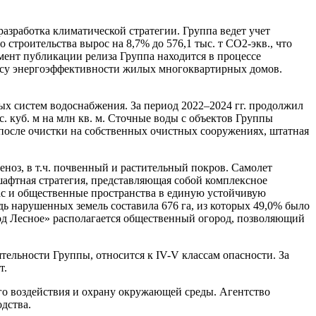
разработка климатической стратегии. Группа ведет учет
 строительства вырос на 8,7% до 576,1 тыс. т СО2-экв., что
мент публикации релиза Группа находится в процессе
ассу энергоэффективности жилых многоквартирных домов.
ых систем водоснабжения. За период 2022–2024 гг. продолжил
. куб. м на млн кв. м. Сточные воды с объектов Группы
после очистки на собственных очистных сооружениях, штатная
еноз, в т.ч. почвенный и растительный покров. Самолет
шафтная стратегия, представляющая собой комплексное
с и общественные пространства в единую устойчивую
 нарушенных земель составила 676 га, из которых 49,0% было
род Лесное» располагается общественный огород, позволяющий
тельности Группы, относится к IV-V классам опасности. За
т.
ого воздействия и охрану окружающей среды. Агентство
дства.