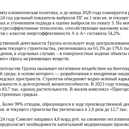
та климатическая политика, и до конца 2026 года планируется 
24 год удельный показатель выбросов ПГ на 1 млн кв. м текущего
ых и уточнением подхода к оценке выбросов по охвату 3. На мо
 ресурсоэффективные технологии, способствующие высокому кл
тов с классом энергоэффективности А и А+ составила 54,2%.
ственной деятельности Группа использует воду централизованн
ем текущего строительства, увеличившись на 63,3% до 179,6 тыс
ения, в отдельных случаях – в поверхностные водные объекты 
ого сброса загрязняющих веществ.
ительству Группа оказывает негативное воздействие на биогеоц
й среды, в основе которого — разработанная и внедренная ланд
ских пространств. Стратегия объединяет водно-зеленый карка
ьности и долгосрочной жизнеспособности. В 2023 году площадь
но 83,7 тыс. единиц растительности. В жилом комплексе «Приго
строенных грядках.
. Более 99% отходов, образующихся в ходе производственной дея
в. м текущего строительства увеличилась в 2,6 раза до 12,7 тыс. 
024 году Самолет направил 4,8 млрд руб. на снижение негативн
предполагает необходимости капитальной модернизации произво