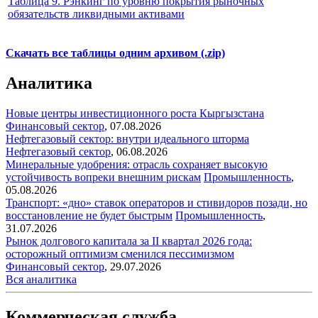
Таблица 9. Рэнкинг по уровню покрытия рыночных
обязательств ликвидными активами
Скачать все таблицы одним архивом (.zip)
Аналитика
Новые центры инвестиционного роста Кыргызстана
Финансовый сектор
,
07.08.2026
Нефтегазовый сектор: внутри идеального шторма
Нефтегазовый сектор
,
06.08.2026
Минеральные удобрения: отрасль сохраняет высокую
устойчивость вопреки внешним рискам
Промышленность
,
05.08.2026
Транспорт: «дно» ставок операторов и стивидоров позади, но
восстановление не будет быстрым
Промышленность
,
31.07.2026
Рынок долгового капитала за II квартал 2026 года:
осторожный оптимизм сменился пессимизмом
Финансовый сектор
,
29.07.2026
Вся аналитика
Коммерческая служба