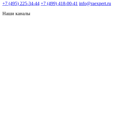
+7 (495) 225-34-44
+7 (499) 418-00-41
info@raexpert.ru
Наши каналы