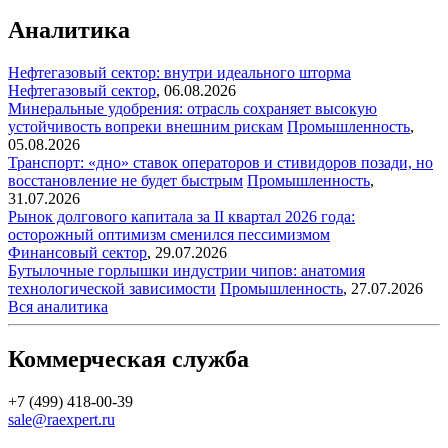
Аналитика
Нефтегазовый сектор: внутри идеального шторма
Нефтегазовый сектор
,
06.08.2026
Минеральные удобрения: отрасль сохраняет высокую
устойчивость вопреки внешним рискам
Промышленность
,
05.08.2026
Транспорт: «дно» ставок операторов и стивидоров позади, но
восстановление не будет быстрым
Промышленность
,
31.07.2026
Рынок долгового капитала за II квартал 2026 года:
осторожный оптимизм сменился пессимизмом
Финансовый сектор
,
29.07.2026
Бутылочные горлышки индустрии чипов: анатомия
технологической зависимости
Промышленность
,
27.07.2026
Вся аналитика
Коммерческая служба
+7 (499) 418-00-39
sale@raexpert.ru