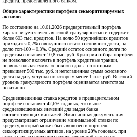
кредита, предоставленного банком.
Общие характеристики портфеля секьюритизируемых
активов
По состоянию на 10.01.2026 предварительный портфель
характеризуется очень высокой гранулярностью и содержит
более 603 тыс. кредитов. На долю 50 крупнейших кредитов
приходится 0,2% совокупного остатка основного долга, на
долю топ-100 – 0,3%. Средний остаток основного долга по
кредитам составляет 10,8 тыс. руб. Критерии отбора портфеля
не позволяют включать в портфель кредитные транши,
первоначальная сумма основного долга по которым
превышает 500 тыс. руб. и непогашенная сумма основного
долга на дату уступки по которым менее 1 тыс. руб. Высокий
уровень гранулярности портфеля оценивается агентством
позитивно.
Средневзвешенная ставка кредитов в предварительном
портфеле составляет 42,6% годовых, что выше
средневзвешенных значений для выдач банка
соответствующих винтажей. Эмиссионная документация
предусматривает ограничение минимальной ставки по
кредиту, который может быть включен в портфель
секьюритизируемых активов, на уровне 28% годовых, при
этом в случае снижения средневзвешенной ставки по