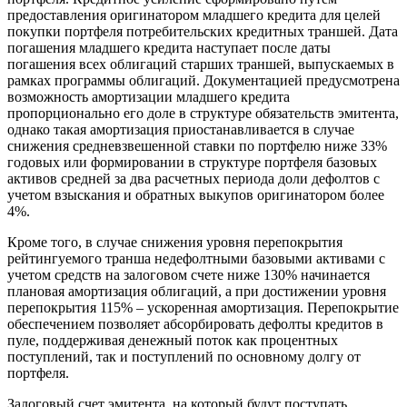
предоставления оригинатором младшего кредита для целей
покупки портфеля потребительских кредитных траншей. Дата
погашения младшего кредита наступает после даты
погашения всех облигаций старших траншей, выпускаемых в
рамках программы облигаций. Документацией предусмотрена
возможность амортизации младшего кредита
пропорционально его доле в структуре обязательств эмитента,
однако такая амортизация приостанавливается в случае
снижения средневзвешенной ставки по портфелю ниже 33%
годовых или формировании в структуре портфеля базовых
активов средней за два расчетных периода доли дефолтов с
учетом взыскания и обратных выкупов оригинатором более
4%.
Кроме того, в случае снижения уровня перепокрытия
рейтингуемого транша недефолтными базовыми активами с
учетом средств на залоговом счете ниже 130% начинается
плановая амортизация облигаций, а при достижении уровня
перепокрытия 115% – ускоренная амортизация. Перепокрытие
обеспечением позволяет абсорбировать дефолты кредитов в
пуле, поддерживая денежный поток как процентных
поступлений, так и поступлений по основному долгу от
портфеля.
Залоговый счет эмитента, на который будут поступать