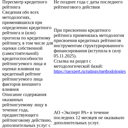
Пересмотр кредитного
Не позднее года с даты последнего
рейтинга
рейтингового действия
Сведения обо всех
методологиях,
применявшихся при
определении кредитного
При присвоении кредитного
рейтинга и (или)
рейтинга применялась методология
прогноза по кредитному
присвоения кредитных рейтингов
рейтингу, в том числе для
инструментам структурированного
оценки собственной
финансирования (вступила в силу
(самостоятельной)
05.11.2025).
кредитоспособности
Ссылка на раздел с
рейтингуемого лица и
методологической базой:
оценки влияния на
https://raexpert.ru/ratings/methodologies
кредитный рейтинг
рейтингуемого лица
факторов внешнего
влияния
Описание содержания
оказанных
рейтингуемому лицу в
течение года,
АО «Эксперт РА» в течение
предшествующего
последних 12 месяцев не оказывало
рейтинговому действию,
дополнительных услуг.
дополнительных услуг с