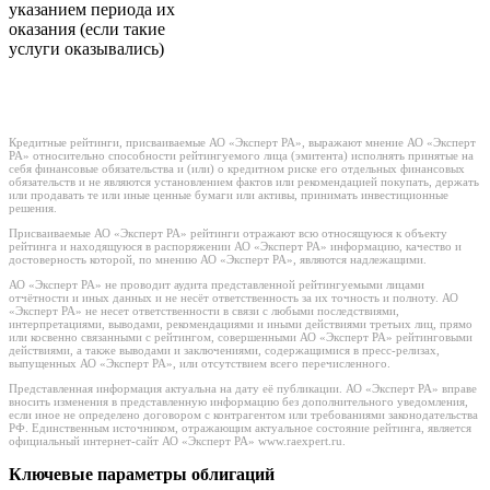
указанием периода их
оказания (если такие
услуги оказывались)
Кредитные рейтинги, присваиваемые АО «Эксперт РА», выражают мнение АО «Эксперт
РА» относительно способности рейтингуемого лица (эмитента) исполнять принятые на
себя финансовые обязательства и (или) о кредитном риске его отдельных финансовых
обязательств и не являются установлением фактов или рекомендацией покупать, держать
или продавать те или иные ценные бумаги или активы, принимать инвестиционные
решения.
Присваиваемые АО «Эксперт РА» рейтинги отражают всю относящуюся к объекту
рейтинга и находящуюся в распоряжении АО «Эксперт РА» информацию, качество и
достоверность которой, по мнению АО «Эксперт РА», являются надлежащими.
АО «Эксперт РА» не проводит аудита представленной рейтингуемыми лицами
отчётности и иных данных и не несёт ответственность за их точность и полноту. АО
«Эксперт РА» не несет ответственности в связи с любыми последствиями,
интерпретациями, выводами, рекомендациями и иными действиями третьих лиц, прямо
или косвенно связанными с рейтингом, совершенными АО «Эксперт РА» рейтинговыми
действиями, а также выводами и заключениями, содержащимися в пресс-релизах,
выпущенных АО «Эксперт РА», или отсутствием всего перечисленного.
Представленная информация актуальна на дату её публикации. АО «Эксперт РА» вправе
вносить изменения в представленную информацию без дополнительного уведомления,
если иное не определено договором с контрагентом или требованиями законодательства
РФ. Единственным источником, отражающим актуальное состояние рейтинга, является
официальный интернет-сайт АО «Эксперт РА» www.raexpert.ru.
Ключевые параметры облигаций