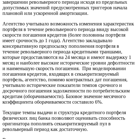
завершении револьверного периода исходя из предельных
допустимых значений предусмотренных триггеров начала
плановой или ускоренной амортизации.
Агентство учитывало возможность изменения характеристик
портфеля в течение револьверного периода ввиду высокой
скорости погашения кредитов (более половины портфеля
имеет срочность до 1 года). Агентство закладывало
консервативную предпосылку пополнения портфеля в
течение револьверного периода кредитными траншами,
которые предоставляются на 24 месяца и имеют выдержку 1
месяц и наиболее высокие исторические уровни дефолтности
и наименьшую скорость погашения. При моделировании
погашения кредитов, входящих в секьюритизируемый
портфель, агентство, помимо контрактных дат погашения,
учитывало исторические показатели темпов срочного и
досрочного погашения задолженности по потребительским
кредитам (оборачиваемости). Базовое значение месячного
коэффициента оборачиваемости составило 6%.
Текущие темпы выдачи и структура кредитного портфеля
физических лиц банка позволяют оценивать способность
оригинатора пополнять секьюритизируемый пул в
револьверный период как достаточную.