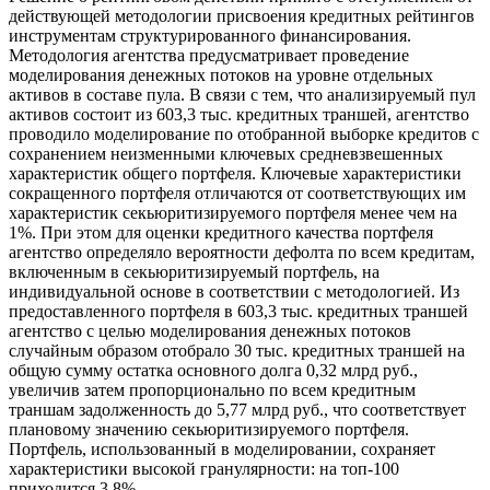
действующей методологии присвоения кредитных рейтингов
инструментам структурированного финансирования.
Методология агентства предусматривает проведение
моделирования денежных потоков на уровне отдельных
активов в составе пула. В связи с тем, что анализируемый пул
активов состоит из 603,3 тыс. кредитных траншей, агентство
проводило моделирование по отобранной выборке кредитов с
сохранением неизменными ключевых средневзвешенных
характеристик общего портфеля. Ключевые характеристики
сокращенного портфеля отличаются от соответствующих им
характеристик секьюритизируемого портфеля менее чем на
1%. При этом для оценки кредитного качества портфеля
агентство определяло вероятности дефолта по всем кредитам,
включенным в секьюритизируемый портфель, на
индивидуальной основе в соответствии с методологией. Из
предоставленного портфеля в 603,3 тыс. кредитных траншей
агентство с целью моделирования денежных потоков
случайным образом отобрало 30 тыс. кредитных траншей на
общую сумму остатка основного долга 0,32 млрд руб.,
увеличив затем пропорционально по всем кредитным
траншам задолженность до 5,77 млрд руб., что соответствует
плановому значению секьюритизируемого портфеля.
Портфель, использованный в моделировании, сохраняет
характеристики высокой гранулярности: на топ-100
приходится 3,8%.