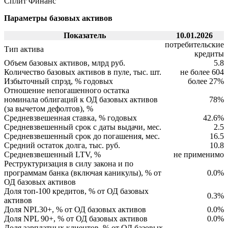
Сплит Финанс"
Параметры базовых активов
Показатель
10.01.2026
потребительские
Тип актива
кредиты
Объем базовых активов, млрд руб.
5.8
Количество базовых активов в пуле, тыс. шт.
не более 604
Избыточный спрэд, % годовых
более 27%
Отношение непогашенного остатка
номинала облигаций к ОД базовых активов
78%
(за вычетом дефолтов), %
Средневзвешенная ставка, % годовых
42.6%
Средневзвешенный срок с даты выдачи, мес.
2.5
Средневзвешенный срок до погашения, мес.
16.5
Средний остаток долга, тыс. руб.
10.8
Средневзвешенный LTV, %
не применимо
Реструктуризация в силу закона и по
программам банка (включая каникулы), % от
0.0%
ОД базовых активов
Доля топ-100 кредитов, % от ОД базовых
0.3%
активов
Доля NPL30+, % от ОД базовых активов
0.0%
Доля NPL 90+, % от ОД базовых активов
0.0%
Доля зарплатных клиентов, % от ОД базовых