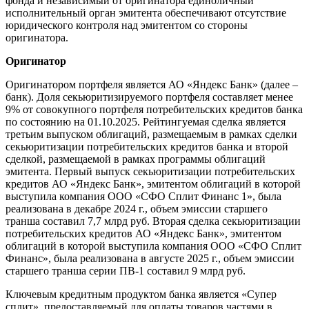
фонда и независимый от оригинатора единоличный
исполнительный орган эмитента обеспечивают отсутствие
юридического контроля над эмитентом со стороны
оригинатора.
Оригинатор
Оригинатором портфеля является АО «Яндекс Банк» (далее –
банк). Доля секьюритизируемого портфеля составляет менее
9% от совокупного портфеля потребительских кредитов банка
по состоянию на 01.10.2025. Рейтингуемая сделка является
третьим выпуском облигаций, размещаемым в рамках сделки
секьюритизации потребительских кредитов банка и второй
сделкой, размещаемой в рамках программы облигаций
эмитента. Первый выпуск секьюритизации потребительских
кредитов АО «Яндекс Банк», эмитентом облигаций в которой
выступила компания ООО «СФО Сплит Финанс 1», была
реализована в декабре 2024 г., объем эмиссии старшего
транша составил 7,7 млрд руб. Вторая сделка секьюритизации
потребительских кредитов АО «Яндекс Банк», эмитентом
облигаций в которой выступила компания ООО «СФО Сплит
Финанс», была реализована в августе 2025 г., объем эмиссии
старшего транша серии ПВ-1 составил 9 млрд руб.
Ключевым кредитным продуктом банка является «Супер
сплит», предоставляемый для оплаты товаров частями в