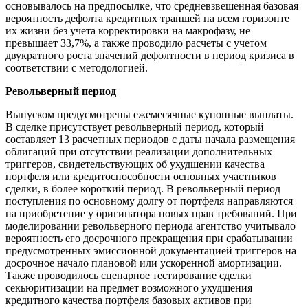
основывалось на предпосылке, что средневзвешенная базовая
вероятность дефолта кредитных траншей на всем горизонте
их жизни без учета корректировки на макрофазу, не
превышает 33,7%, а также проводило расчеты с учетом
двукратного роста значений дефолтности в период кризиса в
соответствии с методологией.
Револьверный период
Выпуском предусмотрены ежемесячные купонные выплаты.
В сделке присутствует револьверный период, который
составляет 13 расчетных периодов с даты начала размещения
облигаций при отсутствии реализации дополнительных
триггеров, свидетельствующих об ухудшении качества
портфеля или кредитоспособности основных участников
сделки, в более короткий период. В револьверный период
поступления по основному долгу от портфеля направляются
на приобретение у оригинатора новых прав требований. При
моделировании револьверного периода агентство учитывало
вероятность его досрочного прекращения при срабатывании
предусмотренных эмиссионной документацией триггеров на
досрочное начало плановой или ускоренной амортизации.
Также проводилось сценарное тестирование сделки
секьюритизации на предмет возможного ухудшения
кредитного качества портфеля базовых активов при