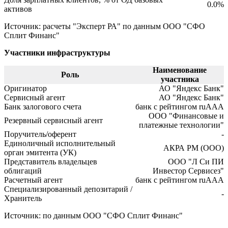
0.0%
активов
Источник: расчеты "Эксперт РА" по данным ООО "СФО
Сплит Финанс"
Участники инфраструктуры
Наименование
Роль
участника
Оригинатор
АО "Яндекс Банк"
Сервисный агент
АО "Яндекс Банк"
Банк залогового счета
банк с рейтингом ruAAA
ООО "Финансовые и
Резервный сервисный агент
платежные технологии"
Поручитель/оферент
-
Единоличный исполнительный
АКРА РМ (ООО)
орган эмитента (УК)
Представитель владельцев
ООО "Л Си ПИ
облигаций
Инвестор Сервисез"
Расчетный агент
банк с рейтингом ruAAA
Специализированный депозитарий /
-
Хранитель
Источник: по данным ООО "СФО Сплит Финанс"