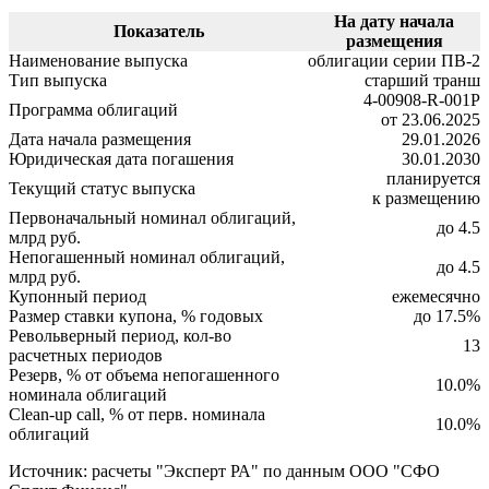
На дату начала
Показатель
размещения
Наименование выпуска
облигации серии ПВ-2
Тип выпуска
старший транш
4-00908-R-001P
Программа облигаций
от 23.06.2025
Дата начала размещения
29.01.2026
Юридическая дата погашения
30.01.2030
планируется
Текущий статус выпуска
к размещению
Первоначальный номинал облигаций,
до 4.5
млрд руб.
Непогашенный номинал облигаций,
до 4.5
млрд руб.
Купонный период
ежемесячно
Размер ставки купона, % годовых
до 17.5%
Револьверный период, кол-во
13
расчетных периодов
Резерв, % от объема непогашенного
10.0%
номинала облигаций
Clean-up call, % от перв. номинала
10.0%
облигаций
Источник: расчеты "Эксперт РА" по данным ООО "СФО