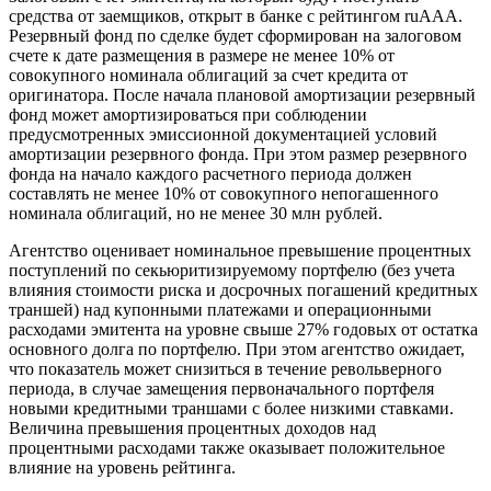
средства от заемщиков, открыт в банке с рейтингом ruAAA.
Резервный фонд по сделке будет сформирован на залоговом
счете к дате размещения в размере не менее 10% от
совокупного номинала облигаций за счет кредита от
оригинатора. После начала плановой амортизации резервный
фонд может амортизироваться при соблюдении
предусмотренных эмиссионной документацией условий
амортизации резервного фонда. При этом размер резервного
фонда на начало каждого расчетного периода должен
составлять не менее 10% от совокупного непогашенного
номинала облигаций, но не менее 30 млн рублей.
Агентство оценивает номинальное превышение процентных
поступлений по секьюритизируемому портфелю (без учета
влияния стоимости риска и досрочных погашений кредитных
траншей) над купонными платежами и операционными
расходами эмитента на уровне свыше 27% годовых от остатка
основного долга по портфелю. При этом агентство ожидает,
что показатель может снизиться в течение револьверного
периода, в случае замещения первоначального портфеля
новыми кредитными траншами с более низкими ставками.
Величина превышения процентных доходов над
процентными расходами также оказывает положительное
влияние на уровень рейтинга.