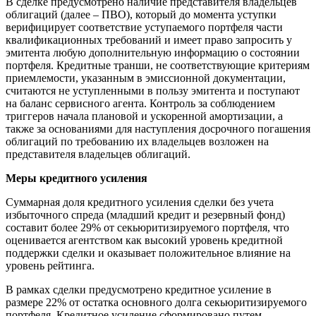
В сделке предусмотрено наличие представителя владельцев
облигаций (далее – ПВО), который до момента уступки
верифицирует соответствие уступаемого портфеля части
квалификационных требований и имеет право запросить у
эмитента любую дополнительную информацию о состоянии
портфеля. Кредитные транши, не соответствующие критериям
приемлемости, указанным в эмиссионной документации,
считаются не уступленными в пользу эмитента и поступают
на баланс сервисного агента. Контроль за соблюдением
триггеров начала плановой и ускоренной амортизации, а
также за основаниями для наступления досрочного погашения
облигаций по требованию их владельцев возложен на
представителя владельцев облигаций.
Меры кредитного усиления
Суммарная доля кредитного усиления сделки без учета
избыточного спреда (младший кредит и резервный фонд)
составит более 29% от секьюритизируемого портфеля, что
оценивается агентством как высокий уровень кредитной
поддержки сделки и оказывает положительное влияние на
уровень рейтинга.
В рамках сделки предусмотрено кредитное усиление в
размере 22% от остатка основного долга секьюритизируемого
портфеля. Кредитное усиление сформировано путем